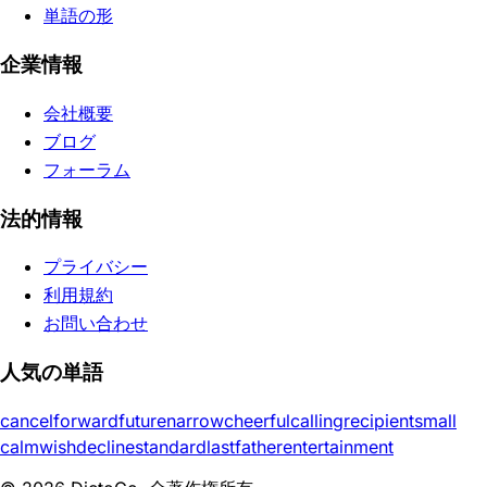
単語の形
企業情報
会社概要
ブログ
フォーラム
法的情報
プライバシー
利用規約
お問い合わせ
人気の単語
cancel
forward
future
narrow
cheerful
calling
recipient
small
calm
wish
decline
standard
last
father
entertainment