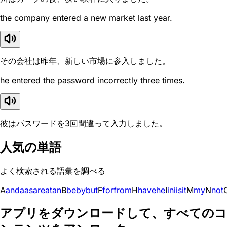
the company entered a new market last year.
その会社は昨年、新しい市場に参入しました。
he entered the password incorrectly three times.
彼はパスワードを3回間違って入力しました。
人気の単語
よく検索される語彙を調べる
A
and
a
as
are
at
an
B
be
by
but
F
for
from
H
have
he
I
in
i
is
it
M
my
N
not
アプリをダウンロードして、すべてのコ