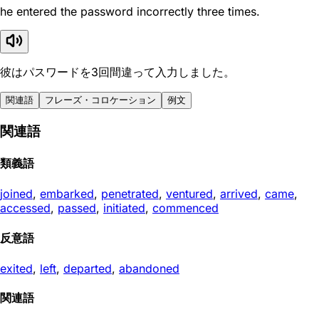
he entered the password incorrectly three times.
彼はパスワードを3回間違って入力しました。
関連語
フレーズ・コロケーション
例文
関連語
類義語
joined
,
embarked
,
penetrated
,
ventured
,
arrived
,
came
,
accessed
,
passed
,
initiated
,
commenced
反意語
exited
,
left
,
departed
,
abandoned
関連語