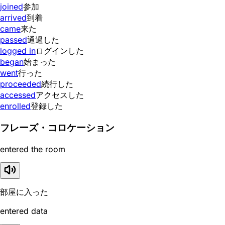
joined
参加
arrived
到着
came
来た
passed
通過した
logged in
ログインした
began
始まった
went
行った
proceeded
続行した
accessed
アクセスした
enrolled
登録した
フレーズ・コロケーション
entered the room
部屋に入った
entered data