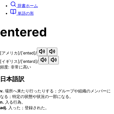
辞書ホーム
単語の形
entered
[アメリカ]
/[ˈentəd]/
[イギリス]
/[ˈentərd]/
頻度: 非常に高い
日本語訳
v.
場所へ来たり行ったりする；グループや組織のメンバーに
なる；特定の状態や状況の一部になる。
n.
入る行為。
adj.
入った；登録された。