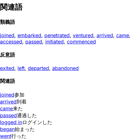
関連語
類義語
joined
,
embarked
,
penetrated
,
ventured
,
arrived
,
came
,
accessed
,
passed
,
initiated
,
commenced
反意語
exited
,
left
,
departed
,
abandoned
関連語
joined
参加
arrived
到着
came
来た
passed
通過した
logged in
ログインした
began
始まった
went
行った