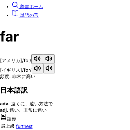
辞書ホーム
単語の形
far
[アメリカ]
/fɑː/
[イギリス]
/fɑr/
頻度: 非常に高い
日本語訳
adv.
遠くに、遠い方法で
adj.
遠い、非常に遠い
語形
最上級
furthest