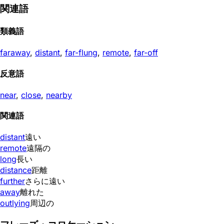
関連語
類義語
faraway
,
distant
,
far-flung
,
remote
,
far-off
反意語
near
,
close
,
nearby
関連語
distant
遠い
remote
遠隔の
long
長い
distance
距離
further
さらに遠い
away
離れた
outlying
周辺の