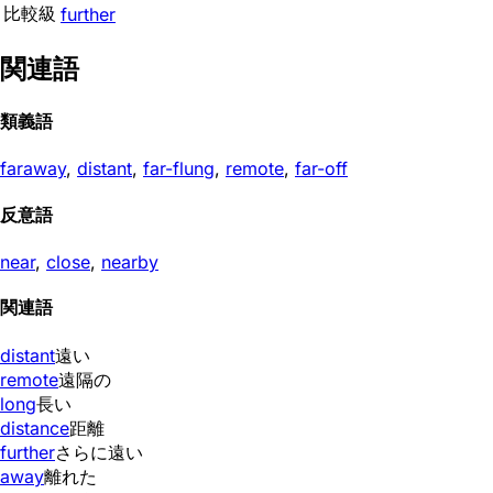
比較級
further
関連語
類義語
faraway
,
distant
,
far-flung
,
remote
,
far-off
反意語
near
,
close
,
nearby
関連語
distant
遠い
remote
遠隔の
long
長い
distance
距離
further
さらに遠い
away
離れた