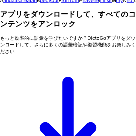
A
and
a
as
are
at
an
B
be
by
but
F
for
from
H
have
he
I
in
i
is
it
M
my
N
not
アプリをダウンロードして、すべてのコ
ンテンツをアンロック
もっと効率的に語彙を学びたいですか？DictoGoアプリをダウ
ンロードして、さらに多くの語彙暗記や復習機能をお楽しみく
ださい！