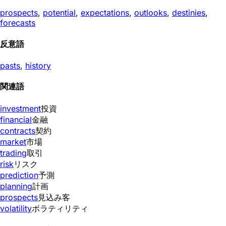
prospects
,
potential
,
expectations
,
outlooks
,
destinies
,
forecasts
反意語
pasts
,
history
関連語
investment
投資
financial
金融
contracts
契約
market
市場
trading
取引
risk
リスク
prediction
予測
planning
計画
prospects
見込み客
volatility
ボラティリティ