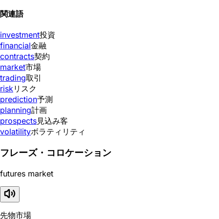
関連語
investment
投資
financial
金融
contracts
契約
market
市場
trading
取引
risk
リスク
prediction
予測
planning
計画
prospects
見込み客
volatility
ボラティリティ
フレーズ・コロケーション
futures market
先物市場