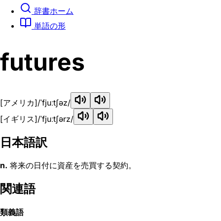
辞書ホーム
単語の形
futures
[アメリカ]
/ˈfjuːtʃəz/
[イギリス]
/ˈfjuːtʃərz/
日本語訳
n.
将来の日付に資産を売買する契約。
関連語
類義語