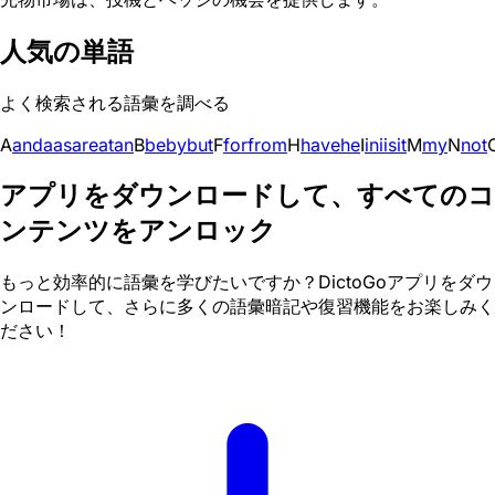
人気の単語
よく検索される語彙を調べる
A
and
a
as
are
at
an
B
be
by
but
F
for
from
H
have
he
I
in
i
is
it
M
my
N
not
アプリをダウンロードして、すべてのコ
ンテンツをアンロック
もっと効率的に語彙を学びたいですか？DictoGoアプリをダウ
ンロードして、さらに多くの語彙暗記や復習機能をお楽しみく
ださい！