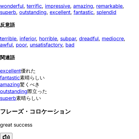
wonderful
,
terrific
,
impressive
,
amazing
,
remarkable
,
superb
,
outstanding
,
excellent
,
fantastic
,
splendid
反意語
terrible
,
inferior
,
horrible
,
subpar
,
dreadful
,
mediocre
,
awful
,
poor
,
unsatisfactory
,
bad
関連語
excellent
優れた
fantastic
素晴らしい
amazing
驚くべき
outstanding
際立った
superb
素晴らしい
フレーズ・コロケーション
great success