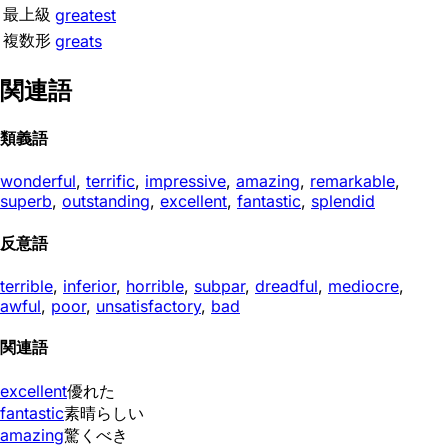
最上級
greatest
複数形
greats
関連語
類義語
wonderful
,
terrific
,
impressive
,
amazing
,
remarkable
,
superb
,
outstanding
,
excellent
,
fantastic
,
splendid
反意語
terrible
,
inferior
,
horrible
,
subpar
,
dreadful
,
mediocre
,
awful
,
poor
,
unsatisfactory
,
bad
関連語
excellent
優れた
fantastic
素晴らしい
amazing
驚くべき