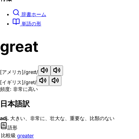
辞書ホーム
単語の形
great
[アメリカ]
/greɪt/
[イギリス]
/ɡret/
頻度: 非常に高い
日本語訳
adj.
大きい、非常に、壮大な、重要な、比類のない
語形
比較級
greater