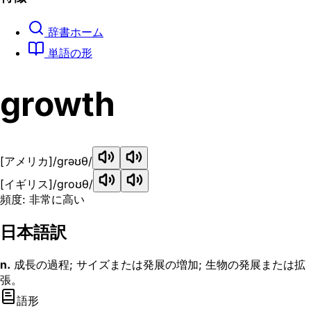
辞書ホーム
単語の形
growth
[アメリカ]
/ɡrəʊθ/
[イギリス]
/ɡroʊθ/
頻度: 非常に高い
日本語訳
n.
成長の過程; サイズまたは発展の増加; 生物の発展または拡
張。
語形