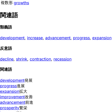
複数形
growths
関連語
類義語
development
,
increase
,
advancement
,
progress
,
expansion
反意語
decline
,
shrink
,
contraction
,
recession
関連語
development
発展
progress
進展
expansion
拡大
improvement
改善
advancement
前進
prosperity
繁栄