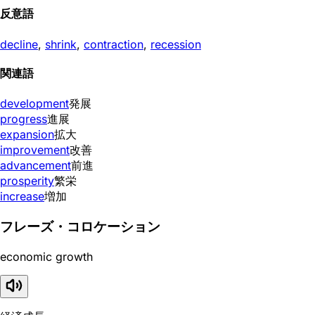
反意語
decline
,
shrink
,
contraction
,
recession
関連語
development
発展
progress
進展
expansion
拡大
improvement
改善
advancement
前進
prosperity
繁栄
increase
増加
フレーズ・コロケーション
economic growth