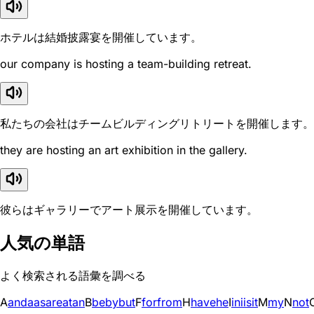
ホテルは結婚披露宴を開催しています。
our company is hosting a team-building retreat.
私たちの会社はチームビルディングリトリートを開催します。
they are hosting an art exhibition in the gallery.
彼らはギャラリーでアート展示を開催しています。
人気の単語
よく検索される語彙を調べる
A
and
a
as
are
at
an
B
be
by
but
F
for
from
H
have
he
I
in
i
is
it
M
my
N
not