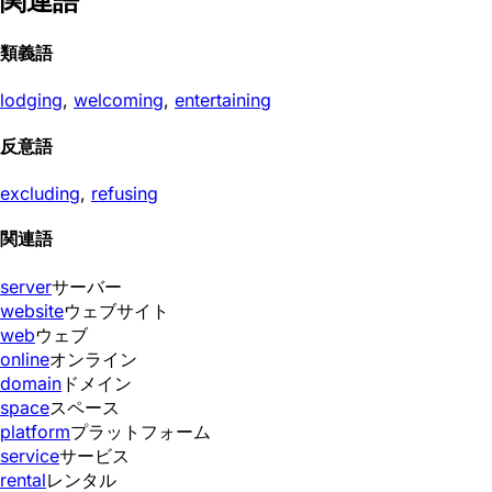
関連語
類義語
lodging
,
welcoming
,
entertaining
反意語
excluding
,
refusing
関連語
server
サーバー
website
ウェブサイト
web
ウェブ
online
オンライン
domain
ドメイン
space
スペース
platform
プラットフォーム
service
サービス
rental
レンタル