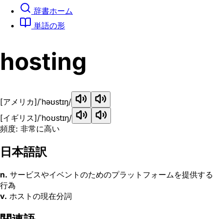
辞書ホーム
単語の形
hosting
[アメリカ]
/ˈhəʊstɪŋ/
[イギリス]
/ˈhoʊstɪŋ/
頻度: 非常に高い
日本語訳
n.
サービスやイベントのためのプラットフォームを提供する
行為
v.
ホストの現在分詞