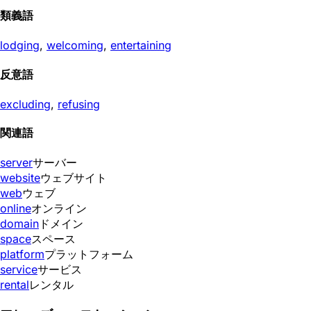
類義語
lodging
,
welcoming
,
entertaining
反意語
excluding
,
refusing
関連語
server
サーバー
website
ウェブサイト
web
ウェブ
online
オンライン
domain
ドメイン
space
スペース
platform
プラットフォーム
service
サービス
rental
レンタル