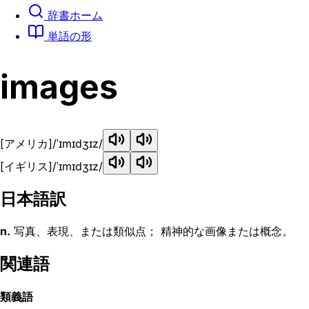
辞書ホーム
単語の形
images
[アメリカ]
/ˈɪmɪdʒɪz/
[イギリス]
/ˈɪmɪdʒɪz/
日本語訳
n.
写真、表現、または類似点； 精神的な画像または概念。
関連語
類義語