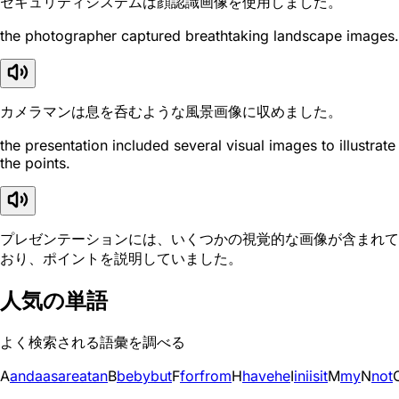
セキュリティシステムは顔認識画像を使用しました。
the photographer captured breathtaking landscape images.
カメラマンは息を呑むような風景画像に収めました。
the presentation included several visual images to illustrate
the points.
プレゼンテーションには、いくつかの視覚的な画像が含まれて
おり、ポイントを説明していました。
人気の単語
よく検索される語彙を調べる
A
and
a
as
are
at
an
B
be
by
but
F
for
from
H
have
he
I
in
i
is
it
M
my
N
not