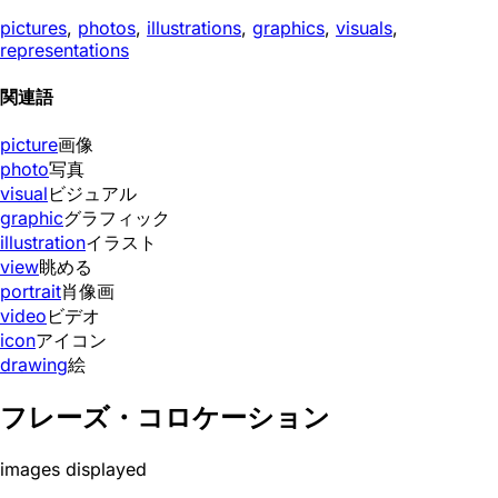
pictures
,
photos
,
illustrations
,
graphics
,
visuals
,
representations
関連語
picture
画像
photo
写真
visual
ビジュアル
graphic
グラフィック
illustration
イラスト
view
眺める
portrait
肖像画
video
ビデオ
icon
アイコン
drawing
絵
フレーズ・コロケーション
images displayed