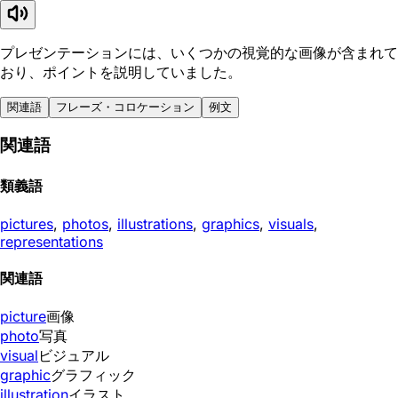
プレゼンテーションには、いくつかの視覚的な画像が含まれて
おり、ポイントを説明していました。
関連語
フレーズ・コロケーション
例文
関連語
類義語
pictures
,
photos
,
illustrations
,
graphics
,
visuals
,
representations
関連語
picture
画像
photo
写真
visual
ビジュアル
graphic
グラフィック
illustration
イラスト