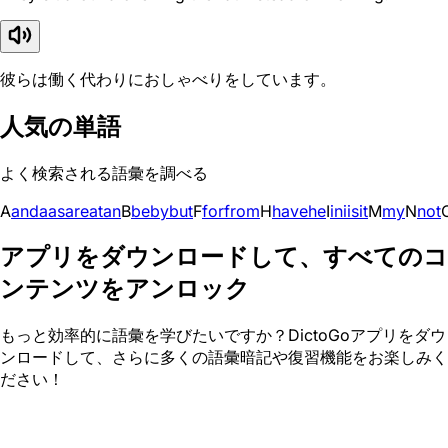
彼らは働く代わりにおしゃべりをしています。
人気の単語
よく検索される語彙を調べる
A
and
a
as
are
at
an
B
be
by
but
F
for
from
H
have
he
I
in
i
is
it
M
my
N
not
アプリをダウンロードして、すべてのコ
ンテンツをアンロック
もっと効率的に語彙を学びたいですか？DictoGoアプリをダウ
ンロードして、さらに多くの語彙暗記や復習機能をお楽しみく
ださい！