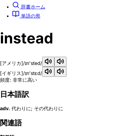
辞書ホーム
単語の形
instead
[アメリカ]
/ɪn'sted/
[イギリス]
/ɪn'stɛd/
頻度: 非常に高い
日本語訳
adv.
代わりに; その代わりに
関連語