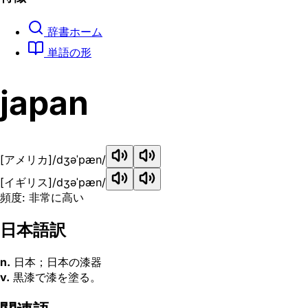
辞書ホーム
単語の形
japan
[アメリカ]
/dʒəˈpæn/
[イギリス]
/dʒəˈpæn/
頻度: 非常に高い
日本語訳
n.
日本；日本の漆器
v.
黒漆で漆を塗る。