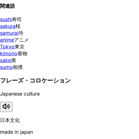
関連語
sushi
寿司
sakura
桜
samurai
侍
anime
アニメ
Tokyo
東京
kimono
着物
sake
酒
sumo
相撲
フレーズ・コロケーション
Japanese culture
日本文化
made in japan