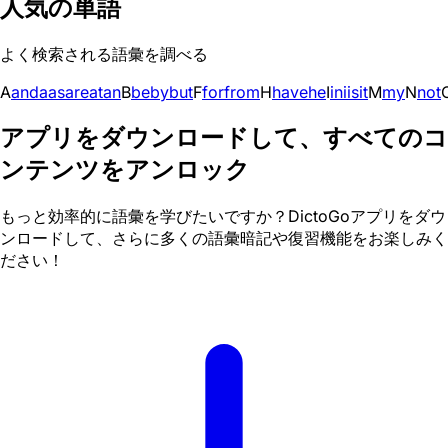
人気の単語
よく検索される語彙を調べる
A
and
a
as
are
at
an
B
be
by
but
F
for
from
H
have
he
I
in
i
is
it
M
my
N
not
アプリをダウンロードして、すべてのコ
ンテンツをアンロック
もっと効率的に語彙を学びたいですか？DictoGoアプリをダウ
ンロードして、さらに多くの語彙暗記や復習機能をお楽しみく
ださい！