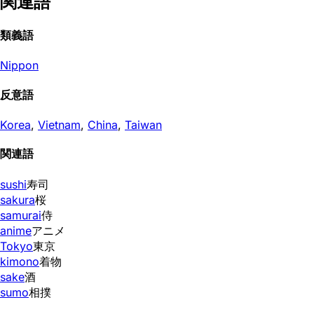
関連語
類義語
Nippon
反意語
Korea
,
Vietnam
,
China
,
Taiwan
関連語
sushi
寿司
sakura
桜
samurai
侍
anime
アニメ
Tokyo
東京
kimono
着物
sake
酒
sumo
相撲