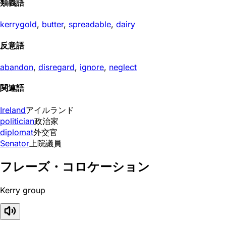
類義語
kerrygold
,
butter
,
spreadable
,
dairy
反意語
abandon
,
disregard
,
ignore
,
neglect
関連語
Ireland
アイルランド
politician
政治家
diplomat
外交官
Senator
上院議員
フレーズ・コロケーション
Kerry group