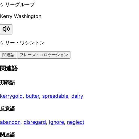
ケリーグループ
Kerry Washington
ケリー・ワシントン
関連語
フレーズ・コロケーション
関連語
類義語
kerrygold
,
butter
,
spreadable
,
dairy
反意語
abandon
,
disregard
,
ignore
,
neglect
関連語