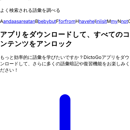
よく検索される語彙を調べる
A
and
a
as
are
at
an
B
be
by
but
F
for
from
H
have
he
I
in
i
is
it
M
my
N
not
アプリをダウンロードして、すべてのコ
ンテンツをアンロック
もっと効率的に語彙を学びたいですか？DictoGoアプリをダウ
ンロードして、さらに多くの語彙暗記や復習機能をお楽しみく
ださい！