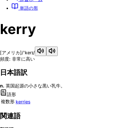
単語の形
kerry
[アメリカ]
/'kerɪ/
頻度: 非常に高い
日本語訳
n.
英国起源の小さな黒い乳牛。
語形
複数形
kerries
関連語