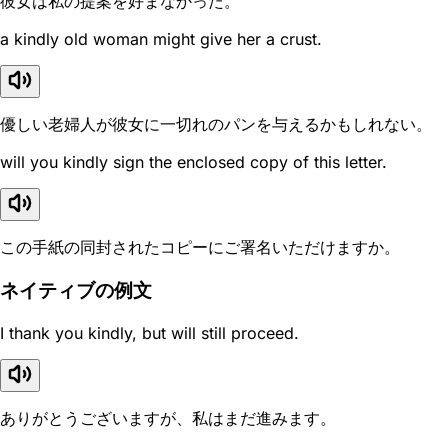
彼女は私の提案を好まなかった。
a kindly old woman might give her a crust.
優しい老婦人が彼女に一切れのパンを与えるかもしれない。
will you kindly sign the enclosed copy of this letter.
この手紙の同封されたコピーにご署名いただけますか。
ネイティブの例文
I thank you kindly, but will still proceed.
ありがとうございますが、私はまだ進みます。