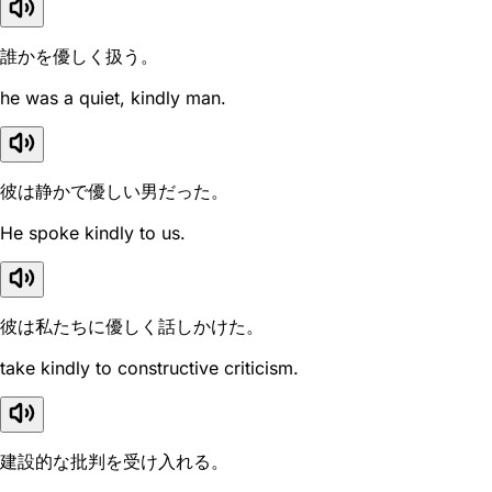
誰かを優しく扱う。
he was a quiet, kindly man.
彼は静かで優しい男だった。
He spoke kindly to us.
彼は私たちに優しく話しかけた。
take kindly to constructive criticism.
建設的な批判を受け入れる。