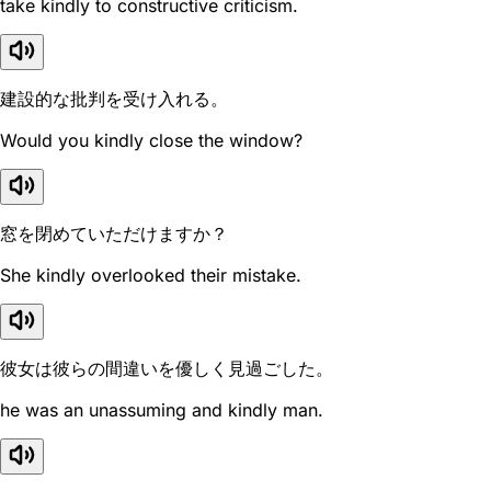
take kindly to constructive criticism.
建設的な批判を受け入れる。
Would you kindly close the window?
窓を閉めていただけますか？
She kindly overlooked their mistake.
彼女は彼らの間違いを優しく見過ごした。
he was an unassuming and kindly man.