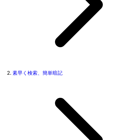
素早く検索、簡単暗記