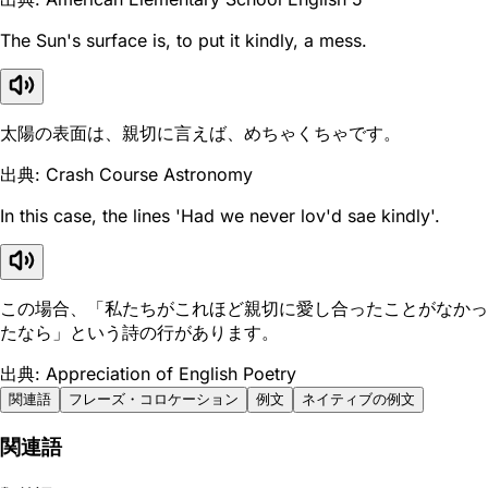
The Sun's surface is, to put it kindly, a mess.
太陽の表面は、親切に言えば、めちゃくちゃです。
出典: Crash Course Astronomy
In this case, the lines 'Had we never lov'd sae kindly'.
この場合、「私たちがこれほど親切に愛し合ったことがなかっ
たなら」という詩の行があります。
出典: Appreciation of English Poetry
関連語
フレーズ・コロケーション
例文
ネイティブの例文
関連語