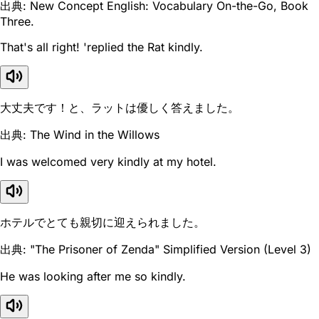
出典: New Concept English: Vocabulary On-the-Go, Book
Three.
That's all right! 'replied the Rat kindly.
大丈夫です！と、ラットは優しく答えました。
出典: The Wind in the Willows
I was welcomed very kindly at my hotel.
ホテルでとても親切に迎えられました。
出典: "The Prisoner of Zenda" Simplified Version (Level 3)
He was looking after me so kindly.