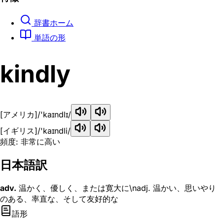
辞書ホーム
単語の形
kindly
[アメリカ]
/'kaɪndlɪ/
[イギリス]
/'kaɪndli/
頻度: 非常に高い
日本語訳
adv.
温かく、優しく、または寛大に\nadj. 温かい、思いやり
のある、率直な、そして友好的な
語形