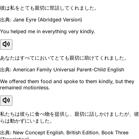
彼は私をとても親切に世話してくれました。
出典: Jane Eyre (Abridged Version)
You helped me in everything very kindly.
あなたはすべてにおいてとても親切に助けてくれました。
出典: American Family Universal Parent-Child English
We offered them food and spoke to them kindly, but they
remained motionless.
私たちは彼らに食べ物を提供し、親切に話しかけましたが、彼
らは動かずにいました。
出典: New Concept English. British Edition. Book Three