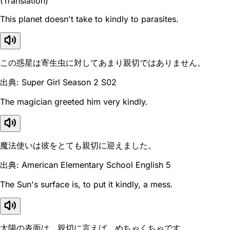
(Translation)
This planet doesn't take to kindly to parasites.
この惑星は寄生虫に対してあまり親切ではありません。
出典: Super Girl Season 2 S02
The magician greeted him very kindly.
魔法使いは彼をとても親切に迎えました。
出典: American Elementary School English 5
The Sun's surface is, to put it kindly, a mess.
太陽の表面は、親切に言えば、めちゃくちゃです。