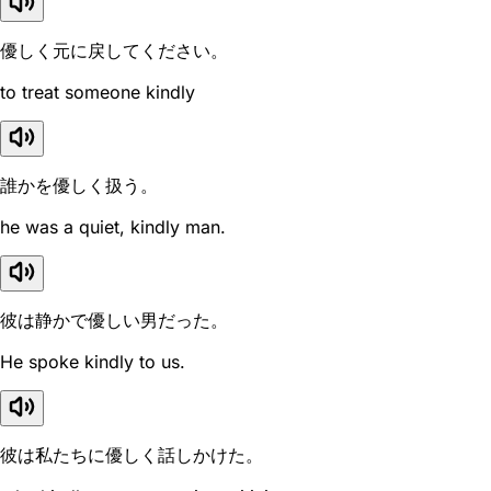
優しく元に戻してください。
to treat someone kindly
誰かを優しく扱う。
he was a quiet, kindly man.
彼は静かで優しい男だった。
He spoke kindly to us.
彼は私たちに優しく話しかけた。