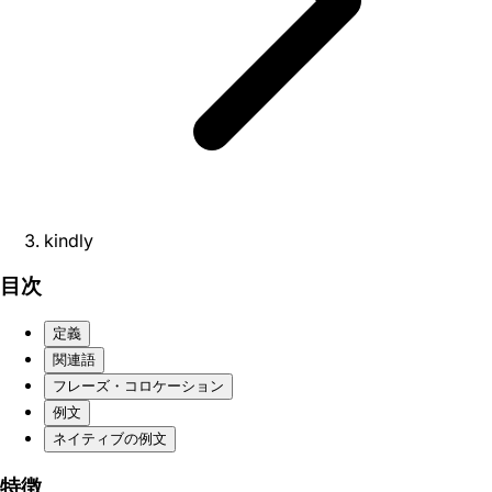
kindly
目次
定義
関連語
フレーズ・コロケーション
例文
ネイティブの例文
特徴