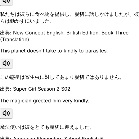
私たちは彼らに食べ物を提供し、親切に話しかけましたが、彼
らは動かずにいました。
出典: New Concept English. British Edition. Book Three
(Translation)
This planet doesn't take to kindly to parasites.
この惑星は寄生虫に対してあまり親切ではありません。
出典: Super Girl Season 2 S02
The magician greeted him very kindly.
魔法使いは彼をとても親切に迎えました。
出典: American Elementary School English 5