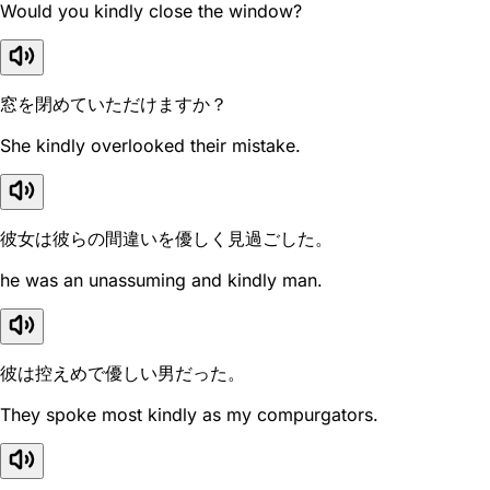
Would you kindly close the window?
窓を閉めていただけますか？
She kindly overlooked their mistake.
彼女は彼らの間違いを優しく見過ごした。
he was an unassuming and kindly man.
彼は控えめで優しい男だった。
They spoke most kindly as my compurgators.