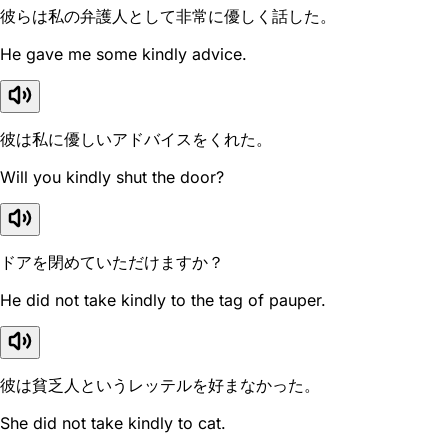
彼らは私の弁護人として非常に優しく話した。
He gave me some kindly advice.
彼は私に優しいアドバイスをくれた。
Will you kindly shut the door?
ドアを閉めていただけますか？
He did not take kindly to the tag of pauper.
彼は貧乏人というレッテルを好まなかった。
She did not take kindly to cat.