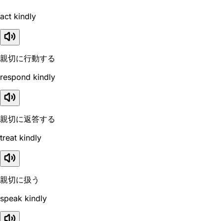
act kindly
親切に行動する
respond kindly
親切に返答する
treat kindly
親切に扱う
speak kindly