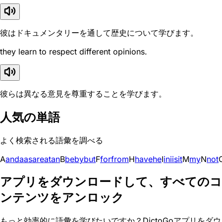
彼はドキュメンタリーを通して歴史について学びます。
they learn to respect different opinions.
彼らは異なる意見を尊重することを学びます。
人気の単語
よく検索される語彙を調べる
A
and
a
as
are
at
an
B
be
by
but
F
for
from
H
have
he
I
in
i
is
it
M
my
N
not
アプリをダウンロードして、すべてのコ
ンテンツをアンロック
もっと効率的に語彙を学びたいですか？DictoGoアプリをダウ