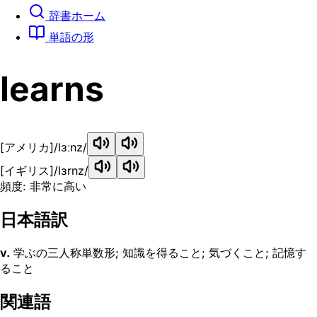
辞書ホーム
単語の形
learns
[アメリカ]
/lɜːnz/
[イギリス]
/lɜrnz/
頻度: 非常に高い
日本語訳
v.
学ぶの三人称単数形; 知識を得ること; 気づくこと; 記憶す
ること
関連語