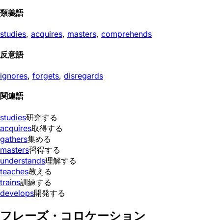
類義語
studies
,
acquires
,
masters
,
comprehends
反意語
ignores
,
forgets
,
disregards
関連語
studies
研究する
acquires
取得する
gathers
集める
masters
習得する
understands
理解する
teaches
教える
trains
訓練する
develops
開発する
フレーズ・コロケーション