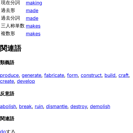
現在分詞
making
過去形
made
過去分詞
made
三人称単数
makes
複数形
makes
関連語
類義語
produce
,
generate
,
fabricate
,
form
,
construct
,
build
,
craft
,
create
,
develop
反意語
abolish
,
break
,
ruin
,
dismantle
,
destroy
,
demolish
関連語
do
する