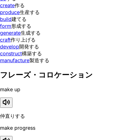
create
作る
produce
生産する
build
建てる
form
形成する
generate
生成する
craft
作り上げる
develop
開発する
construct
構築する
manufacture
製造する
フレーズ・コロケーション
make up
仲直りする
make progress