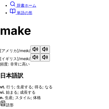
辞書ホーム
単語の形
make
[アメリカ]
/meɪk/
[イギリス]
/meɪk/
頻度: 非常に高い
日本語訳
vt.
行う; 生産する; 得る; なる
vi.
始まる; 成長する
n.
生産; スタイル; 体格
語形