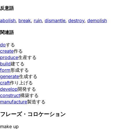
反意語
abolish
,
break
,
ruin
,
dismantle
,
destroy
,
demolish
関連語
do
する
create
作る
produce
生産する
build
建てる
form
形成する
generate
生成する
craft
作り上げる
develop
開発する
construct
構築する
manufacture
製造する
フレーズ・コロケーション
make up