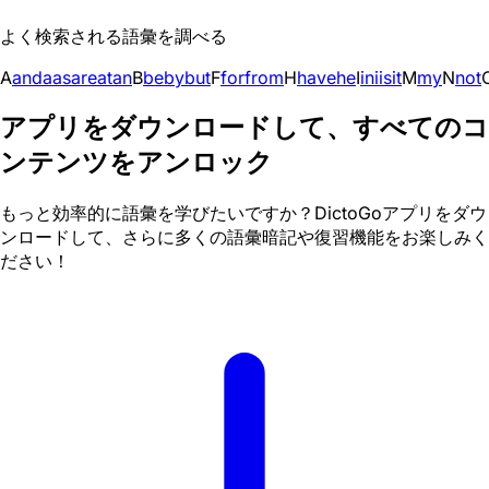
よく検索される語彙を調べる
A
and
a
as
are
at
an
B
be
by
but
F
for
from
H
have
he
I
in
i
is
it
M
my
N
not
アプリをダウンロードして、すべてのコ
ンテンツをアンロック
もっと効率的に語彙を学びたいですか？DictoGoアプリをダウ
ンロードして、さらに多くの語彙暗記や復習機能をお楽しみく
ださい！