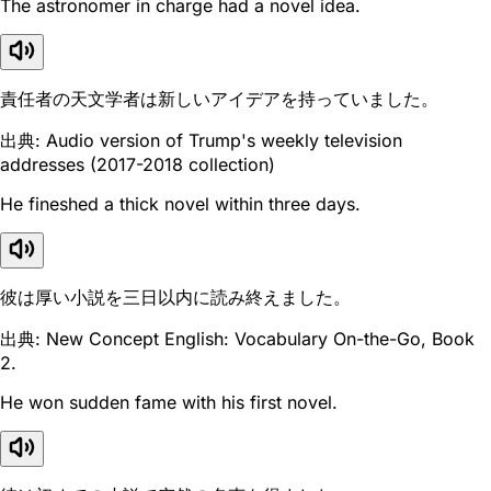
The astronomer in charge had a novel idea.
責任者の天文学者は新しいアイデアを持っていました。
出典: Audio version of Trump's weekly television
addresses (2017-2018 collection)
He fineshed a thick novel within three days.
彼は厚い小説を三日以内に読み終えました。
出典: New Concept English: Vocabulary On-the-Go, Book
2.
He won sudden fame with his first novel.