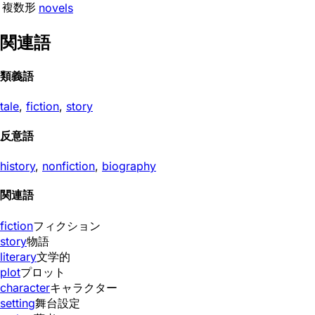
複数形
novels
関連語
類義語
tale
,
fiction
,
story
反意語
history
,
nonfiction
,
biography
関連語
fiction
フィクション
story
物語
literary
文学的
plot
プロット
character
キャラクター
setting
舞台設定