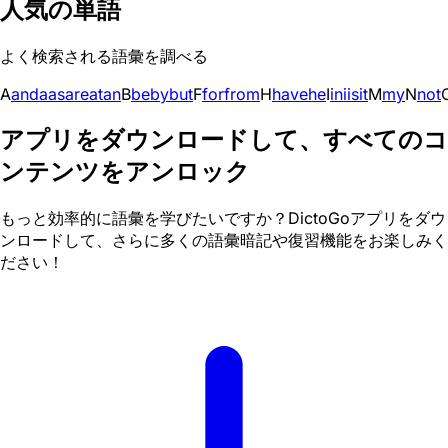
人気の単語
よく検索される語彙を調べる
A
and
a
as
are
at
an
B
be
by
but
F
for
from
H
have
he
I
in
i
is
it
M
my
N
not
アプリをダウンロードして、すべてのコ
ンテンツをアンロック
もっと効率的に語彙を学びたいですか？DictoGoアプリをダウ
ンロードして、さらに多くの語彙暗記や復習機能をお楽しみく
ださい！