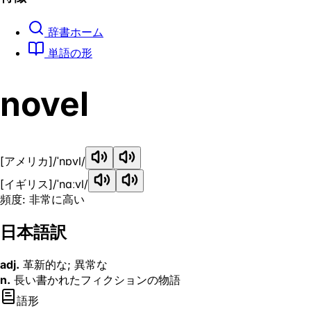
辞書ホーム
単語の形
novel
[アメリカ]
/ˈnɒvl/
[イギリス]
/ˈnɑːvl/
頻度: 非常に高い
日本語訳
adj.
革新的な; 異常な
n.
長い書かれたフィクションの物語
語形