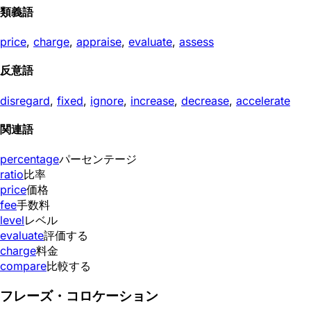
類義語
price
,
charge
,
appraise
,
evaluate
,
assess
反意語
disregard
,
fixed
,
ignore
,
increase
,
decrease
,
accelerate
関連語
percentage
パーセンテージ
ratio
比率
price
価格
fee
手数料
level
レベル
evaluate
評価する
charge
料金
compare
比較する
フレーズ・コロケーション