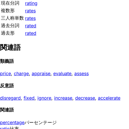
現在分詞
rating
複数形
rates
三人称単数
rates
過去分詞
rated
過去形
rated
関連語
類義語
price
,
charge
,
appraise
,
evaluate
,
assess
反意語
disregard
,
fixed
,
ignore
,
increase
,
decrease
,
accelerate
関連語
percentage
パーセンテージ
ratio
比率