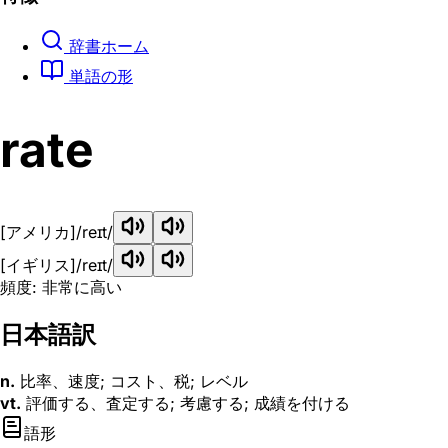
辞書ホーム
単語の形
rate
[アメリカ]
/reɪt/
[イギリス]
/reɪt/
頻度: 非常に高い
日本語訳
n.
比率、速度; コスト、税; レベル
vt.
評価する、査定する; 考慮する; 成績を付ける
語形