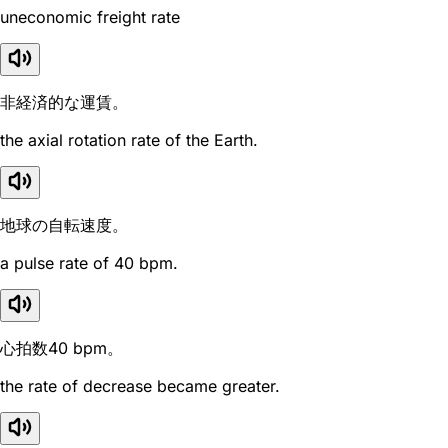
uneconomic freight rate
非経済的な運賃。
the axial rotation rate of the Earth.
地球の自転速度。
a pulse rate of 40 bpm.
心拍数40 bpm。
the rate of decrease became greater.