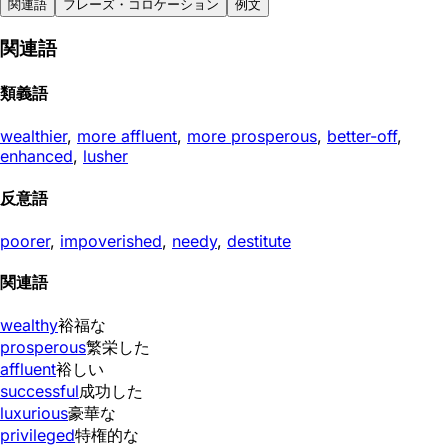
関連語
フレーズ・コロケーション
例文
関連語
類義語
wealthier
,
more affluent
,
more prosperous
,
better-off
,
enhanced
,
lusher
反意語
poorer
,
impoverished
,
needy
,
destitute
関連語
wealthy
裕福な
prosperous
繁栄した
affluent
裕しい
successful
成功した
luxurious
豪華な
privileged
特権的な