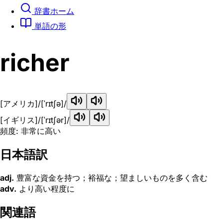
辞書ホーム
単語の形
richer
[アメリカ]
/[ˈrɪtʃə]/
[イギリス]
/[ˈrɪtʃər]/
頻度: 非常に高い
日本語訳
adj.
豊富な資金を持つ；裕福な；望ましいものを多く含む
adv.
より高い程度に
関連語