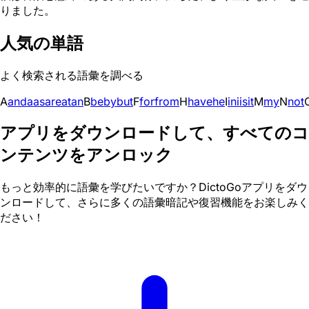
りました。
人気の単語
よく検索される語彙を調べる
A
and
a
as
are
at
an
B
be
by
but
F
for
from
H
have
he
I
in
i
is
it
M
my
N
not
アプリをダウンロードして、すべてのコ
ンテンツをアンロック
もっと効率的に語彙を学びたいですか？DictoGoアプリをダウ
ンロードして、さらに多くの語彙暗記や復習機能をお楽しみく
ださい！