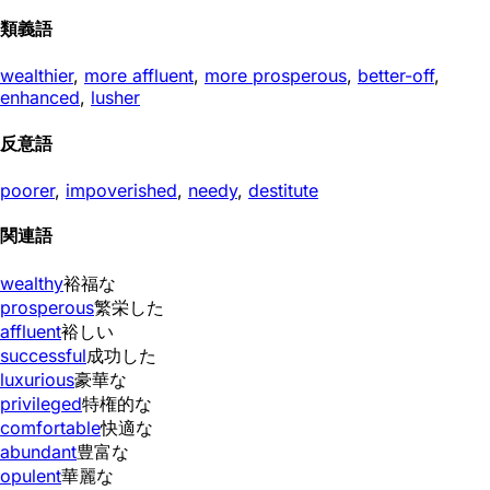
類義語
wealthier
,
more affluent
,
more prosperous
,
better-off
,
enhanced
,
lusher
反意語
poorer
,
impoverished
,
needy
,
destitute
関連語
wealthy
裕福な
prosperous
繁栄した
affluent
裕しい
successful
成功した
luxurious
豪華な
privileged
特権的な
comfortable
快適な
abundant
豊富な
opulent
華麗な