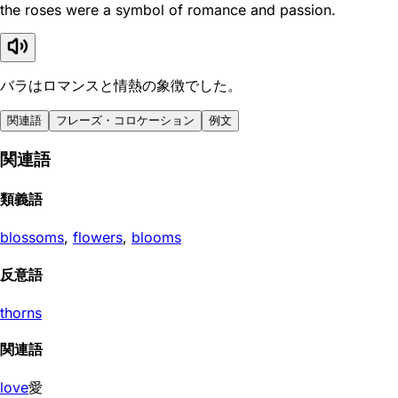
the roses were a symbol of romance and passion.
バラはロマンスと情熱の象徴でした。
関連語
フレーズ・コロケーション
例文
関連語
類義語
blossoms
,
flowers
,
blooms
反意語
thorns
関連語
love
愛