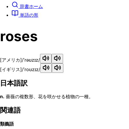
辞書ホーム
単語の形
roses
[アメリカ]
/ˈrəʊzɪz/
[イギリス]
/ˈroʊzɪz/
日本語訳
n.
薔薇の複数形、花を咲かせる植物の一種。
関連語
類義語