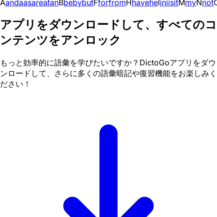
A
and
a
as
are
at
an
B
be
by
but
F
for
from
H
have
he
I
in
i
is
it
M
my
N
not
アプリをダウンロードして、すべてのコ
ンテンツをアンロック
もっと効率的に語彙を学びたいですか？DictoGoアプリをダウ
ンロードして、さらに多くの語彙暗記や復習機能をお楽しみく
ださい！