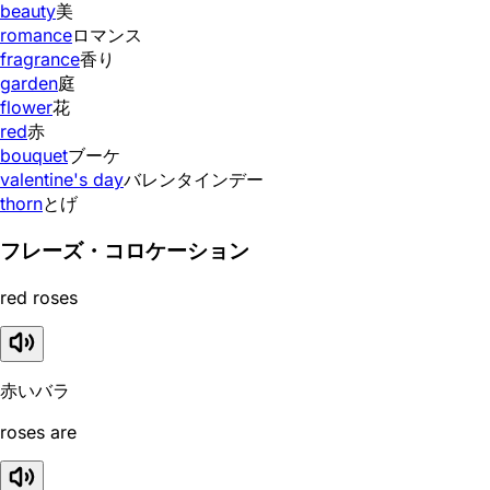
beauty
美
romance
ロマンス
fragrance
香り
garden
庭
flower
花
red
赤
bouquet
ブーケ
valentine's day
バレンタインデー
thorn
とげ
フレーズ・コロケーション
red roses
赤いバラ
roses are