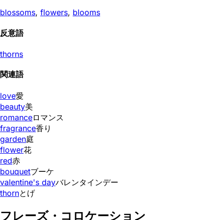
blossoms
,
flowers
,
blooms
反意語
thorns
関連語
love
愛
beauty
美
romance
ロマンス
fragrance
香り
garden
庭
flower
花
red
赤
bouquet
ブーケ
valentine's day
バレンタインデー
thorn
とげ
フレーズ・コロケーション