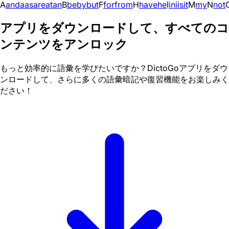
A
and
a
as
are
at
an
B
be
by
but
F
for
from
H
have
he
I
in
i
is
it
M
my
N
not
アプリをダウンロードして、すべてのコ
ンテンツをアンロック
もっと効率的に語彙を学びたいですか？DictoGoアプリをダウ
ンロードして、さらに多くの語彙暗記や復習機能をお楽しみく
ださい！