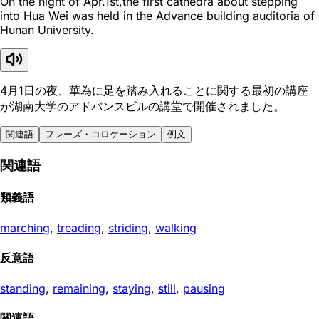
On the night of Apr.1st,the first cathedra about stepping
into Hua Wei was held in the Advance building auditoria of
Hunan University.
4月1日の夜、華為に足を踏み入れることに関する最初の講座
が湖南大学のアドバンスビルの講堂で開催されました。
関連語
フレーズ・コロケーション
例文
関連語
類義語
marching
,
treading
,
striding
,
walking
反意語
standing
,
remaining
,
staying
,
still
,
pausing
関連語