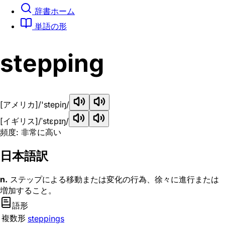
辞書ホーム
単語の形
stepping
[アメリカ]
/'stepiŋ/
[イギリス]
/ˈstɛpɪŋ/
頻度: 非常に高い
日本語訳
n.
ステップによる移動または変化の行為、徐々に進行または
増加すること。
語形
複数形
steppings