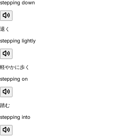
stepping down
退く
stepping lightly
軽やかに歩く
stepping on
踏む
stepping into