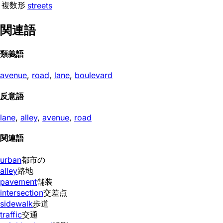
複数形
streets
関連語
類義語
avenue
,
road
,
lane
,
boulevard
反意語
lane
,
alley
,
avenue
,
road
関連語
urban
都市の
alley
路地
pavement
舗装
intersection
交差点
sidewalk
歩道
traffic
交通