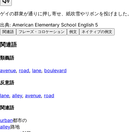
ゲイの群衆が通りに押し寄せ、紙吹雪やリボンを投げました。
出典: American Elementary School English 5
関連語
フレーズ・コロケーション
例文
ネイティブの例文
関連語
類義語
avenue
,
road
,
lane
,
boulevard
反意語
lane
,
alley
,
avenue
,
road
関連語
urban
都市の
alley
路地