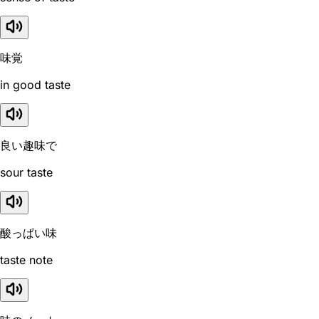
味覚
in good taste
良い趣味で
sour taste
酸っぱい味
taste note