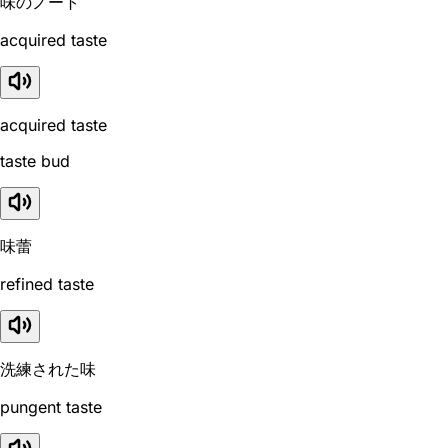
味のノート
acquired taste
acquired taste
taste bud
味蕾
refined taste
洗練された味
pungent taste