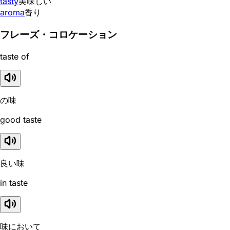
tasty
美味しい
aroma
香り
フレーズ・コロケーション
taste of
の味
good taste
良い味
in taste
味において