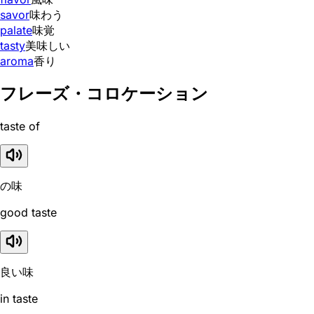
savor
味わう
palate
味覚
tasty
美味しい
aroma
香り
フレーズ・コロケーション
taste of
の味
good taste
良い味
in taste