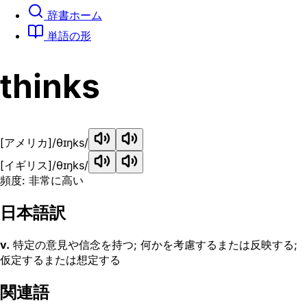
辞書ホーム
単語の形
thinks
[アメリカ]
/θɪŋks/
[イギリス]
/θɪŋks/
頻度: 非常に高い
日本語訳
v.
特定の意見や信念を持つ; 何かを考慮するまたは反映する;
仮定するまたは想定する
関連語