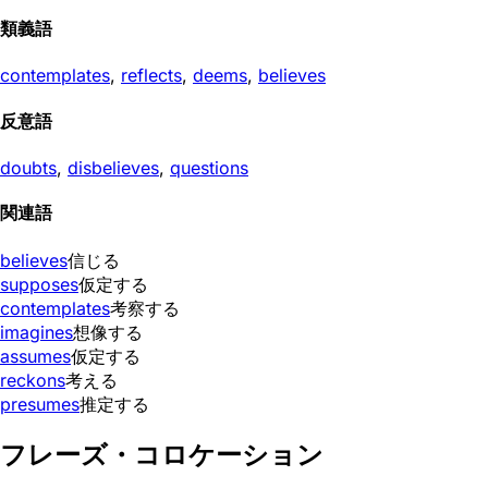
類義語
contemplates
,
reflects
,
deems
,
believes
反意語
doubts
,
disbelieves
,
questions
関連語
believes
信じる
supposes
仮定する
contemplates
考察する
imagines
想像する
assumes
仮定する
reckons
考える
presumes
推定する
フレーズ・コロケーション