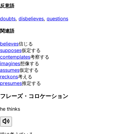
反意語
doubts
,
disbelieves
,
questions
関連語
believes
信じる
supposes
仮定する
contemplates
考察する
imagines
想像する
assumes
仮定する
reckons
考える
presumes
推定する
フレーズ・コロケーション
he thinks