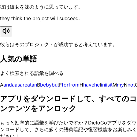
彼は彼女を妹のように思っています。
they think the project will succeed.
彼らはそのプロジェクトが成功すると考えています。
人気の単語
よく検索される語彙を調べる
A
and
a
as
are
at
an
B
be
by
but
F
for
from
H
have
he
I
in
i
is
it
M
my
N
not
アプリをダウンロードして、すべてのコ
ンテンツをアンロック
もっと効率的に語彙を学びたいですか？DictoGoアプリをダウ
ンロードして、さらに多くの語彙暗記や復習機能をお楽しみく
ださい！