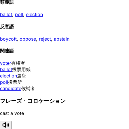
類義語
ballot
,
poll
,
election
反意語
boycott
,
oppose
,
reject
,
abstain
関連語
voter
有権者
ballot
投票用紙
election
選挙
poll
投票所
candidate
候補者
フレーズ・コロケーション
cast a vote