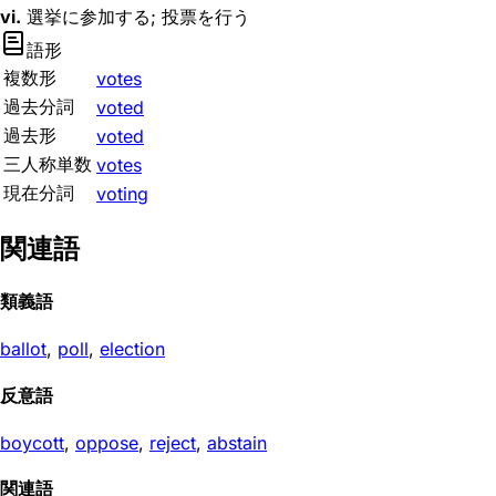
vi.
選挙に参加する; 投票を行う
語形
複数形
votes
過去分詞
voted
過去形
voted
三人称単数
votes
現在分詞
voting
関連語
類義語
ballot
,
poll
,
election
反意語
boycott
,
oppose
,
reject
,
abstain
関連語