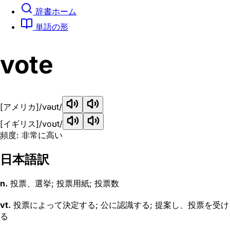
辞書ホーム
単語の形
vote
[アメリカ]
/vəʊt/
[イギリス]
/voʊt/
頻度: 非常に高い
日本語訳
n.
投票、選挙; 投票用紙; 投票数
vt.
投票によって決定する; 公に認識する; 提案し、投票を受け
る