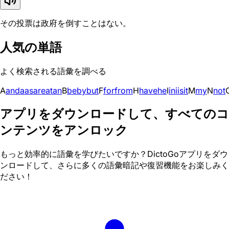
その投票は政府を倒すことはない。
人気の単語
よく検索される語彙を調べる
A
and
a
as
are
at
an
B
be
by
but
F
for
from
H
have
he
I
in
i
is
it
M
my
N
not
アプリをダウンロードして、すべてのコ
ンテンツをアンロック
もっと効率的に語彙を学びたいですか？DictoGoアプリをダウ
ンロードして、さらに多くの語彙暗記や復習機能をお楽しみく
ださい！