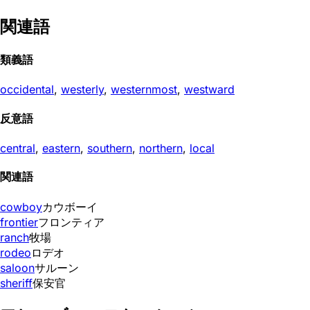
関連語
類義語
occidental
,
westerly
,
westernmost
,
westward
反意語
central
,
eastern
,
southern
,
northern
,
local
関連語
cowboy
カウボーイ
frontier
フロンティア
ranch
牧場
rodeo
ロデオ
saloon
サルーン
sheriff
保安官