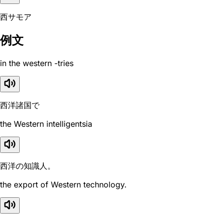
西サモア
例文
in the western -tries
西洋諸国で
the Western intelligentsia
西洋の知識人。
the export of Western technology.