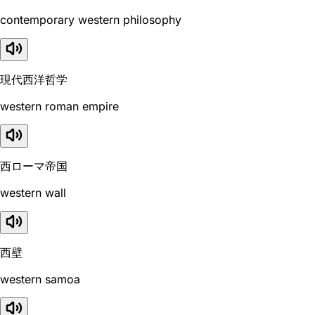
contemporary western philosophy
現代西洋哲学
western roman empire
西ローマ帝国
western wall
西壁
western samoa