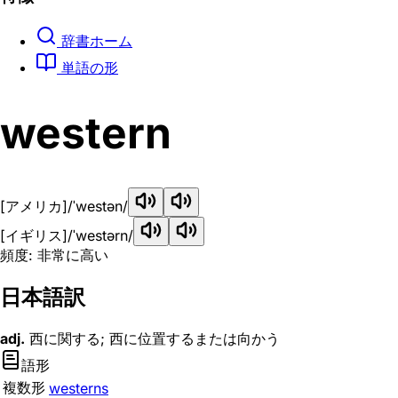
辞書ホーム
単語の形
western
[アメリカ]
/ˈwestən/
[イギリス]
/ˈwestərn/
頻度: 非常に高い
日本語訳
adj.
西に関する; 西に位置するまたは向かう
語形
複数形
westerns