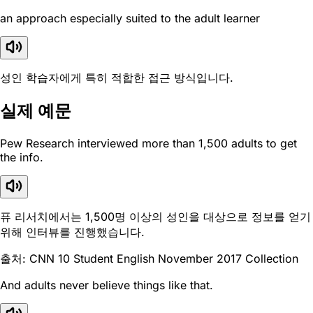
an approach especially suited to the adult learner
성인 학습자에게 특히 적합한 접근 방식입니다.
실제 예문
Pew Research interviewed more than 1,500 adults to get
the info.
퓨 리서치에서는 1,500명 이상의 성인을 대상으로 정보를 얻기
위해 인터뷰를 진행했습니다.
출처: CNN 10 Student English November 2017 Collection
And adults never believe things like that.