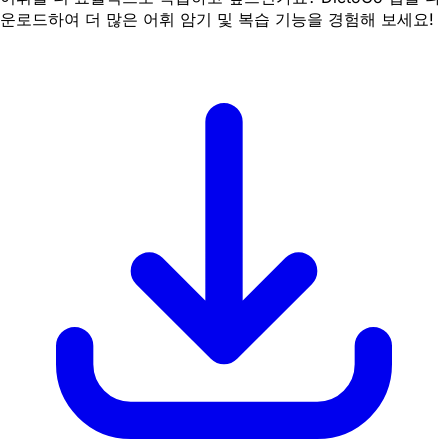
운로드하여 더 많은 어휘 암기 및 복습 기능을 경험해 보세요!