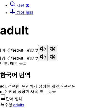
사전 홈
단어 형태
adult
[미국]
/ˈædʌlt，əˈdʌlt/
[영국]
/ˈædʌlt，əˈdʌlt/
빈도: 매우 높음
한국어 번역
adj.
성숙한, 완전하게 성장한 개인과 관련된
n.
완전히 성장한 사람 또는 동물
단어 형태
복수형
adults