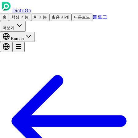
DictoGo
블로그
홈
핵심 기능
AI 기능
활용 사례
다운로드
더보기
Korean