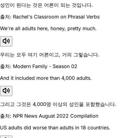
성인이 된다는 것은 어른이 되는 것입니다.
출처: Rachel's Classroom on Phrasal Verbs
We're all adults here, honey, pretty much.
우리는 모두 여기 어른이고, 거의 그렇습니다.
출처: Modern Family - Season 02
And it included more than 4,000 adults.
그리고 그것은 4,000명 이상의 성인을 포함했습니다.
출처: NPR News August 2022 Compilation
US adults did worse than adults in 18 countries.