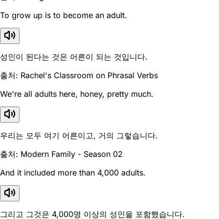
To grow up is to become an adult.
성인이 된다는 것은 어른이 되는 것입니다.
출처: Rachel's Classroom on Phrasal Verbs
We're all adults here, honey, pretty much.
우리는 모두 여기 어른이고, 거의 그렇습니다.
출처: Modern Family - Season 02
And it included more than 4,000 adults.
그리고 그것은 4,000명 이상의 성인을 포함했습니다.