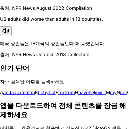
출처: NPR News August 2022 Compilation
US adults did worse than adults in 18 countries.
미국 성인들은 18개국의 성인들보다 더 나빴습니다.
출처: NPR News October 2013 Collection
인기 단어
자주 검색된 어휘를 탐색하세요
A
and
a
as
are
at
an
B
be
by
but
F
for
from
H
have
he
I
in
i
is
it
M
my
N
not
앱을 다운로드하여 전체 콘텐츠를 잠금 해
제하세요
어휘를 더 효율적으로 학습하고 싶으신가요? DictoGo 앱을 다