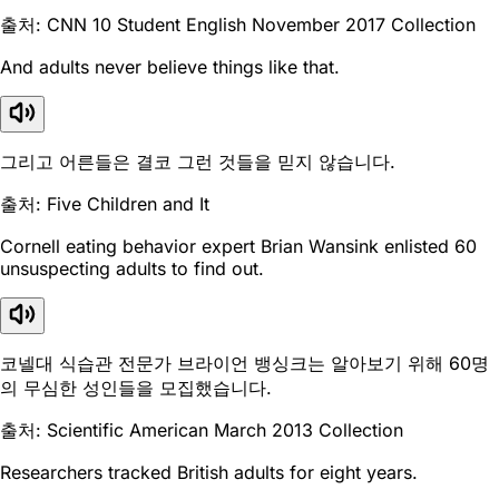
출처: CNN 10 Student English November 2017 Collection
And adults never believe things like that.
그리고 어른들은 결코 그런 것들을 믿지 않습니다.
출처: Five Children and It
Cornell eating behavior expert Brian Wansink enlisted 60
unsuspecting adults to find out.
코넬대 식습관 전문가 브라이언 뱅싱크는 알아보기 위해 60명
의 무심한 성인들을 모집했습니다.
출처: Scientific American March 2013 Collection
Researchers tracked British adults for eight years.