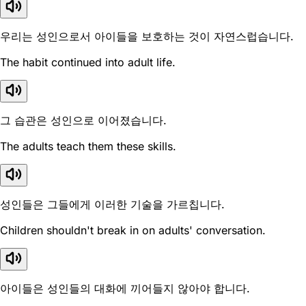
우리는 성인으로서 아이들을 보호하는 것이 자연스럽습니다.
The habit continued into adult life.
그 습관은 성인으로 이어졌습니다.
The adults teach them these skills.
성인들은 그들에게 이러한 기술을 가르칩니다.
Children shouldn't break in on adults' conversation.
아이들은 성인들의 대화에 끼어들지 않아야 합니다.