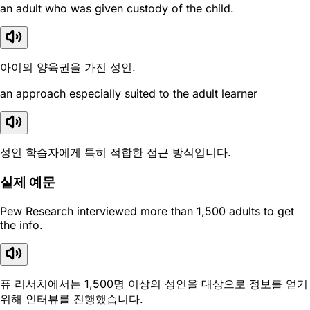
an adult who was given custody of the child.
아이의 양육권을 가진 성인.
an approach especially suited to the adult learner
성인 학습자에게 특히 적합한 접근 방식입니다.
실제 예문
Pew Research interviewed more than 1,500 adults to get
the info.
퓨 리서치에서는 1,500명 이상의 성인을 대상으로 정보를 얻기
위해 인터뷰를 진행했습니다.