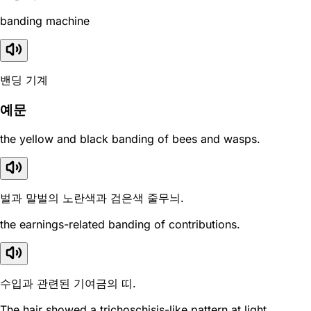
banding machine
밴딩 기계
예문
the yellow and black banding of bees and wasps.
벌과 말벌의 노란색과 검은색 줄무늬.
the earnings-related banding of contributions.
수입과 관련된 기여금의 띠.
The hair showed a trichoschisis-like pattern at light