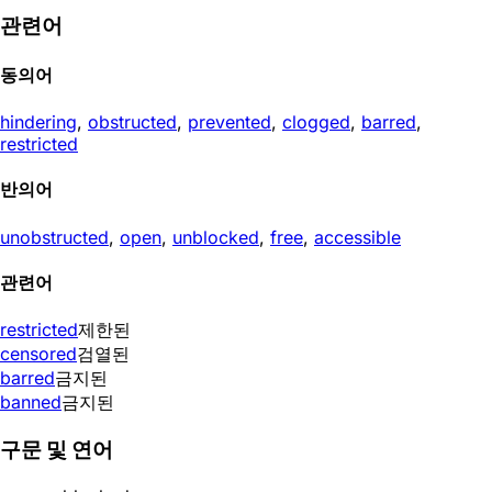
관련어
동의어
hindering
,
obstructed
,
prevented
,
clogged
,
barred
,
restricted
반의어
unobstructed
,
open
,
unblocked
,
free
,
accessible
관련어
restricted
제한된
censored
검열된
barred
금지된
banned
금지된
구문 및 연어