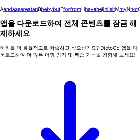
A
and
a
as
are
at
an
B
be
by
but
F
for
from
H
have
he
I
in
i
is
it
M
my
N
not
앱을 다운로드하여 전체 콘텐츠를 잠금 해
제하세요
어휘를 더 효율적으로 학습하고 싶으신가요? DictoGo 앱을 다
운로드하여 더 많은 어휘 암기 및 복습 기능을 경험해 보세요!