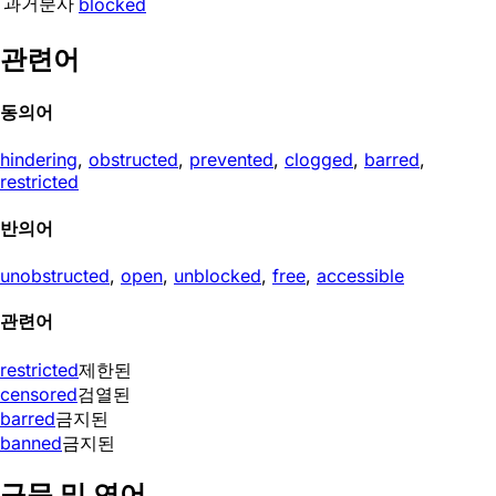
과거분사
blocked
관련어
동의어
hindering
,
obstructed
,
prevented
,
clogged
,
barred
,
restricted
반의어
unobstructed
,
open
,
unblocked
,
free
,
accessible
관련어
restricted
제한된
censored
검열된
barred
금지된
banned
금지된
구문 및 연어