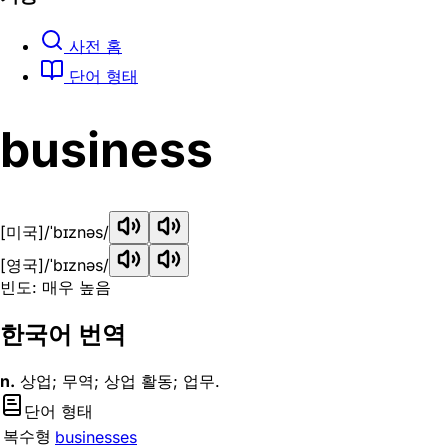
사전 홈
단어 형태
business
[미국]
/ˈbɪznəs/
[영국]
/ˈbɪznəs/
빈도: 매우 높음
한국어 번역
n.
상업; 무역; 상업 활동; 업무.
단어 형태
복수형
businesses