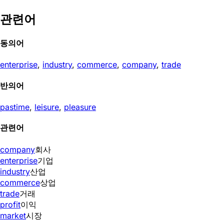
관련어
동의어
enterprise
,
industry
,
commerce
,
company
,
trade
반의어
pastime
,
leisure
,
pleasure
관련어
company
회사
enterprise
기업
industry
산업
commerce
상업
trade
거래
profit
이익
market
시장