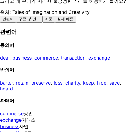
그리고 왜 우리가 이러한 불공정한 거래를 허용하게 될까요?
출처: Tales of Imagination and Creativity
관련어
구문 및 연어
예문
실제 예문
관련어
동의어
deal
,
business
,
commerce
,
transaction
,
exchange
반의어
barter
,
retain
,
preserve
,
loss
,
charity
,
keep
,
hide
,
save
,
hoard
관련어
commerce
상업
exchange
거래소
business
사업