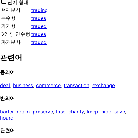
단어 형태
현재분사
trading
복수형
trades
과거형
traded
3인칭 단수형
trades
과거분사
traded
관련어
동의어
deal
,
business
,
commerce
,
transaction
,
exchange
반의어
barter
,
retain
,
preserve
,
loss
,
charity
,
keep
,
hide
,
save
,
hoard
관련어