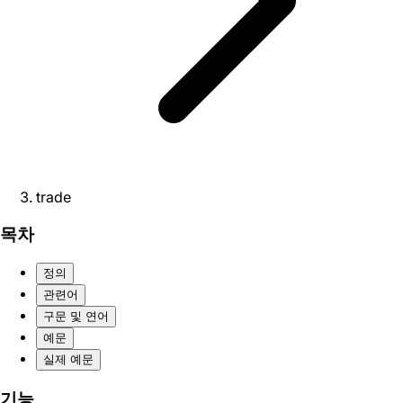
trade
목차
정의
관련어
구문 및 연어
예문
실제 예문
기능