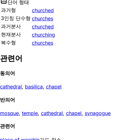
단어 형태
과거형
churched
3인칭 단수형
churches
과거분사
churched
현재분사
churching
복수형
churches
관련어
동의어
cathedral
,
basilica
,
chapel
반의어
mosque
,
temple
,
cathedral
,
chapel
,
synagogue
관련어
place of worship
기도 장소