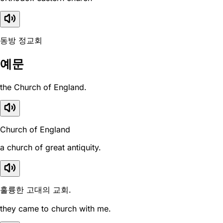
동방 정교회
예문
the Church of England.
Church of England
a church of great antiquity.
훌륭한 고대의 교회.
they came to church with me.