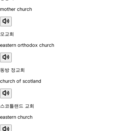
mother church
모교회
eastern orthodox church
동방 정교회
church of scotland
스코틀랜드 교회
eastern church