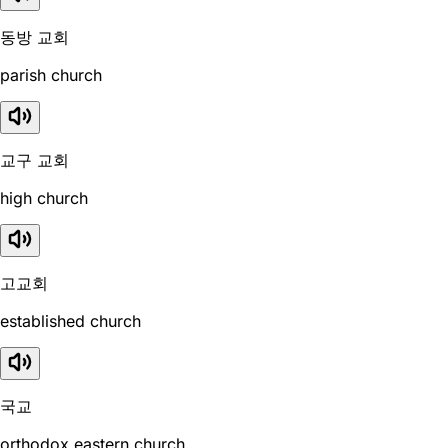
동방 교회
parish church
교구 교회
high church
고교회
established church
국교
orthodox eastern church