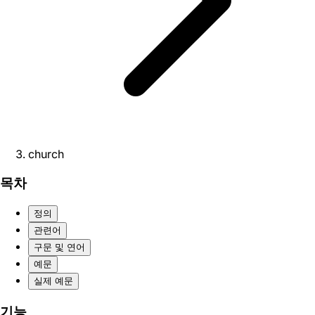
church
목차
정의
관련어
구문 및 연어
예문
실제 예문
기능