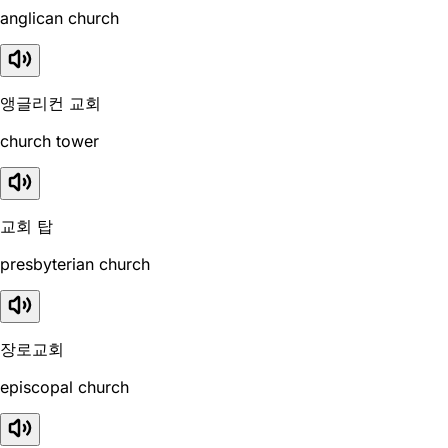
anglican church
앵글리컨 교회
church tower
교회 탑
presbyterian church
장로교회
episcopal church