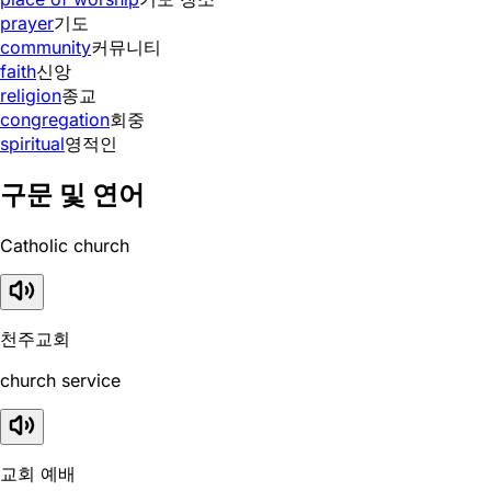
prayer
기도
community
커뮤니티
faith
신앙
religion
종교
congregation
회중
spiritual
영적인
구문 및 연어
Catholic church
천주교회
church service
교회 예배