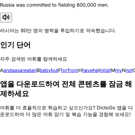
Russia was committed to fielding 800,000 men.
러시아는 80만 명의 병력을 투입하기로 약속했습니다.
인기 단어
자주 검색된 어휘를 탐색하세요
A
and
a
as
are
at
an
B
be
by
but
F
for
from
H
have
he
I
in
i
is
it
M
my
N
not
앱을 다운로드하여 전체 콘텐츠를 잠금 해
제하세요
어휘를 더 효율적으로 학습하고 싶으신가요? DictoGo 앱을 다
운로드하여 더 많은 어휘 암기 및 복습 기능을 경험해 보세요!