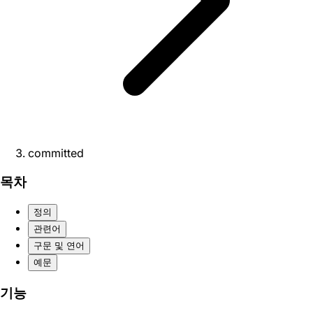
committed
목차
정의
관련어
구문 및 연어
예문
기능