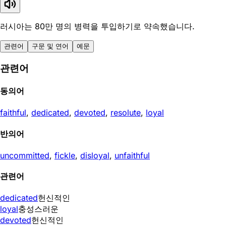
러시아는 80만 명의 병력을 투입하기로 약속했습니다.
관련어
구문 및 연어
예문
관련어
동의어
faithful
,
dedicated
,
devoted
,
resolute
,
loyal
반의어
uncommitted
,
fickle
,
disloyal
,
unfaithful
관련어
dedicated
헌신적인
loyal
충성스러운
devoted
헌신적인