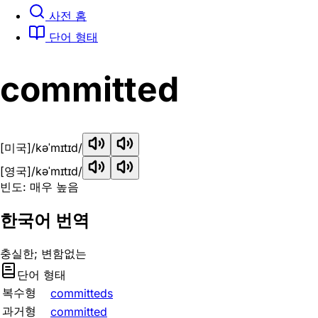
사전 홈
단어 형태
committed
[미국]
/kəˈmɪtɪd/
[영국]
/kəˈmɪtɪd/
빈도: 매우 높음
한국어 번역
충실한; 변함없는
단어 형태
복수형
committeds
과거형
committed