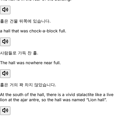
홀은 건물 뒤쪽에 있습니다.
a hall that was chock-a-block full.
사람들로 가득 찬 홀.
The hall was nowhere near full.
홀은 거의 꽉 차지 않았습니다.
At the south of the hall, there is a vivid stalactite like a live
lion at the ajar antre, so the hall was named “Lion hall”.