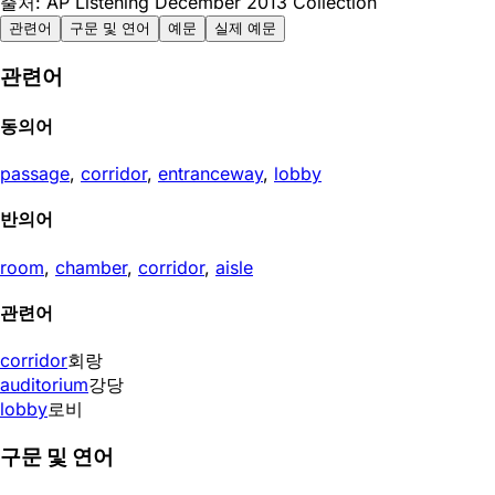
출처: AP Listening December 2013 Collection
관련어
구문 및 연어
예문
실제 예문
관련어
동의어
passage
,
corridor
,
entranceway
,
lobby
반의어
room
,
chamber
,
corridor
,
aisle
관련어
corridor
회랑
auditorium
강당
lobby
로비
구문 및 연어