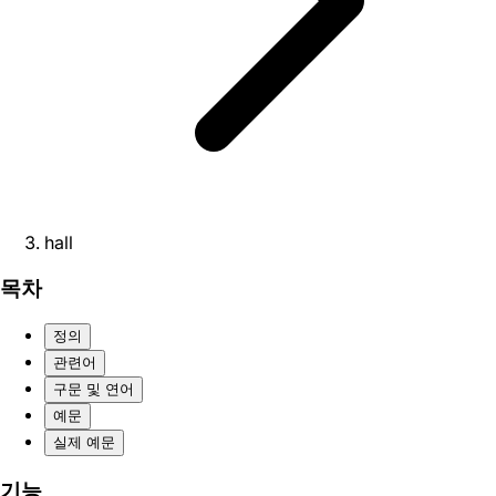
hall
목차
정의
관련어
구문 및 연어
예문
실제 예문
기능