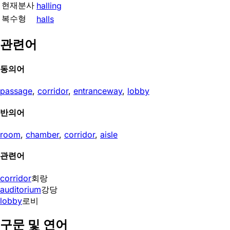
현재분사
halling
복수형
halls
관련어
동의어
passage
,
corridor
,
entranceway
,
lobby
반의어
room
,
chamber
,
corridor
,
aisle
관련어
corridor
회랑
auditorium
강당
lobby
로비
구문 및 연어