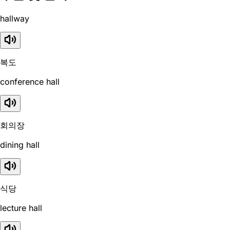
hallway
복도
conference hall
회의장
dining hall
식당
lecture hall