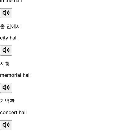
in the hall
홀 안에서
city hall
시청
memorial hall
기념관
concert hall