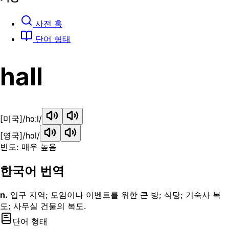
사전 홈
단어 형태
hall
[미국]
/hɔːl/
[영국]
/hɔl/
빈도: 매우 높음
한국어 번역
n.
입구 지역; 모임이나 이벤트를 위한 큰 방; 식당; 기숙사 복
도; 사무실 건물의 복도.
단어 형태