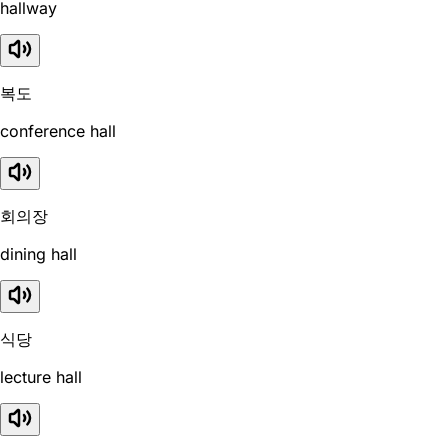
hallway
복도
conference hall
회의장
dining hall
식당
lecture hall