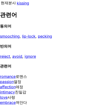
현재분사
kissing
관련어
동의어
smooching
,
lip-lock
,
pecking
반의어
reject
,
avoid
,
ignore
관련어
romance
로맨스
passion
열정
affection
애정
intimacy
친밀감
love
사랑
embrace
껴안다