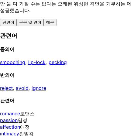
만 둘 다 가질 수는 없다는 오래된 워싱턴 격언을 거부하는 데
성공했습니다.
관련어
구문 및 연어
예문
관련어
동의어
smooching
,
lip-lock
,
pecking
반의어
reject
,
avoid
,
ignore
관련어
romance
로맨스
passion
열정
affection
애정
intimacy
친밀감