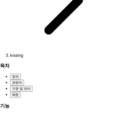
kissing
목차
정의
관련어
구문 및 연어
예문
기능