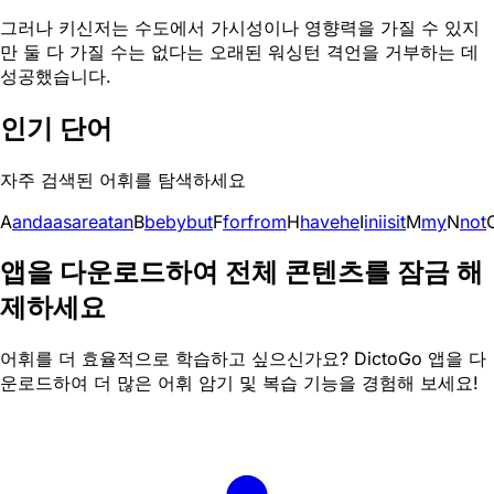
그러나 키신저는 수도에서 가시성이나 영향력을 가질 수 있지
만 둘 다 가질 수는 없다는 오래된 워싱턴 격언을 거부하는 데
성공했습니다.
인기 단어
자주 검색된 어휘를 탐색하세요
A
and
a
as
are
at
an
B
be
by
but
F
for
from
H
have
he
I
in
i
is
it
M
my
N
not
앱을 다운로드하여 전체 콘텐츠를 잠금 해
제하세요
어휘를 더 효율적으로 학습하고 싶으신가요? DictoGo 앱을 다
운로드하여 더 많은 어휘 암기 및 복습 기능을 경험해 보세요!