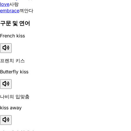
love
사랑
embrace
껴안다
구문 및 연어
French kiss
프렌치 키스
Butterfly kiss
나비의 입맞춤
kiss away