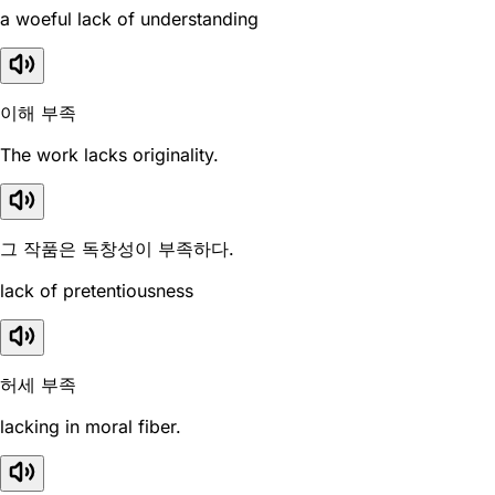
a woeful lack of understanding
이해 부족
The work lacks originality.
그 작품은 독창성이 부족하다.
lack of pretentiousness
허세 부족
lacking in moral fiber.