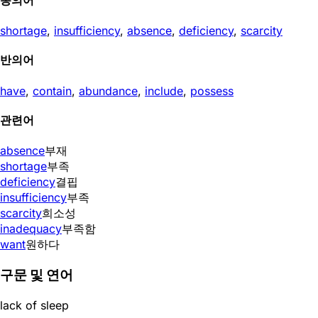
shortage
,
insufficiency
,
absence
,
deficiency
,
scarcity
반의어
have
,
contain
,
abundance
,
include
,
possess
관련어
absence
부재
shortage
부족
deficiency
결핍
insufficiency
부족
scarcity
희소성
inadequacy
부족함
want
원하다
구문 및 연어
lack of sleep