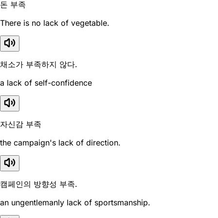
돈 부족
There is no lack of vegetable.
채소가 부족하지 않다.
a lack of self-confidence
자신감 부족
the campaign's lack of direction.
캠페인의 방향성 부족.
an ungentlemanly lack of sportsmanship.