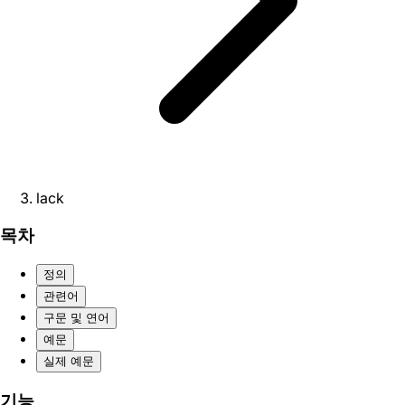
lack
목차
정의
관련어
구문 및 연어
예문
실제 예문
기능