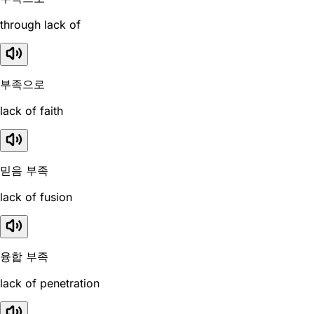
through lack of
부족으로
lack of faith
믿음 부족
lack of fusion
융합 부족
lack of penetration