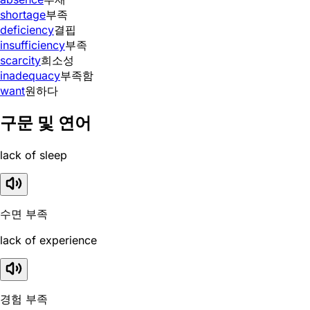
shortage
부족
deficiency
결핍
insufficiency
부족
scarcity
희소성
inadequacy
부족함
want
원하다
구문 및 연어
lack of sleep
수면 부족
lack of experience
경험 부족