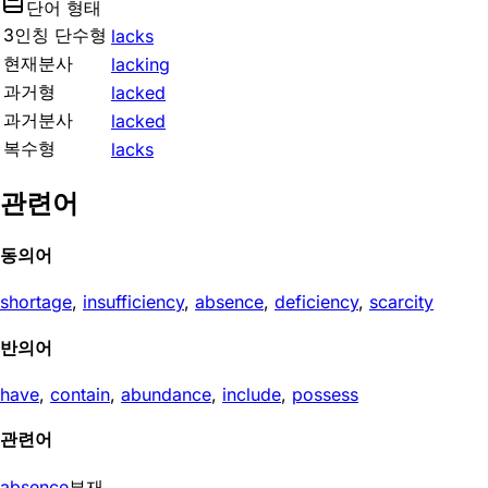
단어 형태
3인칭 단수형
lacks
현재분사
lacking
과거형
lacked
과거분사
lacked
복수형
lacks
관련어
동의어
shortage
,
insufficiency
,
absence
,
deficiency
,
scarcity
반의어
have
,
contain
,
abundance
,
include
,
possess
관련어
absence
부재