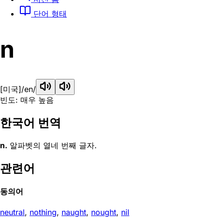
단어 형태
n
[미국]
/en/
빈도: 매우 높음
한국어 번역
n.
알파벳의 열네 번째 글자.
관련어
동의어
neutral
,
nothing
,
naught
,
nought
,
nil