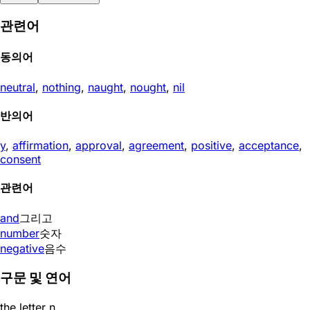
관련어
동의어
neutral
,
nothing
,
naught
,
nought
,
nil
반의어
y
,
affirmation
,
approval
,
agreement
,
positive
,
acceptance
,
consent
관련어
and
그리고
number
숫자
negative
음수
구문 및 연어
the letter n