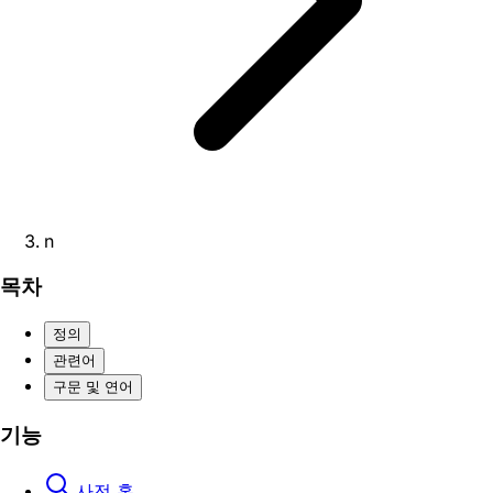
n
목차
정의
관련어
구문 및 연어
기능
사전 홈