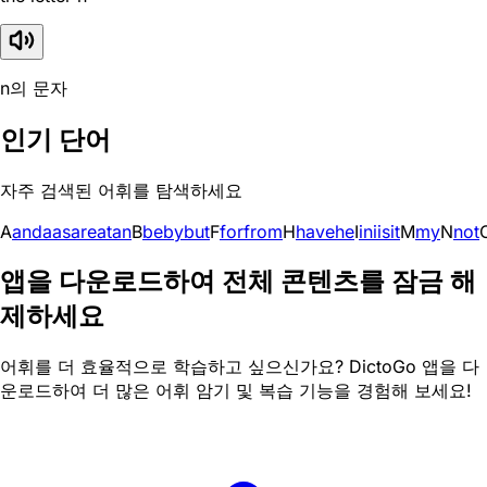
n의 문자
인기 단어
자주 검색된 어휘를 탐색하세요
A
and
a
as
are
at
an
B
be
by
but
F
for
from
H
have
he
I
in
i
is
it
M
my
N
not
앱을 다운로드하여 전체 콘텐츠를 잠금 해
제하세요
어휘를 더 효율적으로 학습하고 싶으신가요? DictoGo 앱을 다
운로드하여 더 많은 어휘 암기 및 복습 기능을 경험해 보세요!