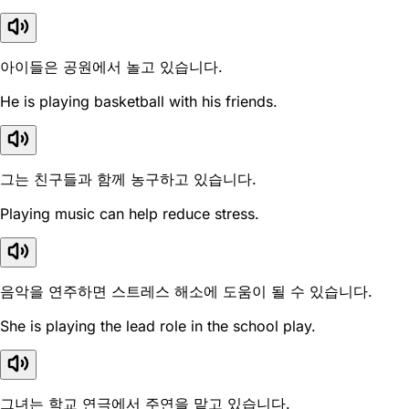
아이들은 공원에서 놀고 있습니다.
He is playing basketball with his friends.
그는 친구들과 함께 농구하고 있습니다.
Playing music can help reduce stress.
음악을 연주하면 스트레스 해소에 도움이 될 수 있습니다.
She is playing the lead role in the school play.
그녀는 학교 연극에서 주연을 맡고 있습니다.