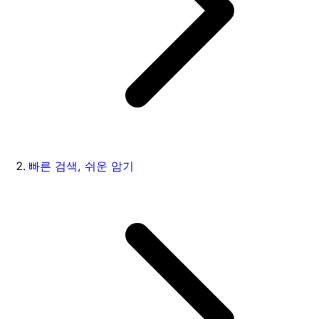
빠른 검색, 쉬운 암기