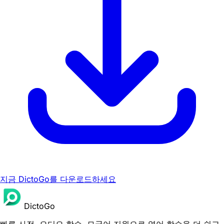
지금 DictoGo를 다운로드하세요
DictoGo
빠른 사전, 오디오 학습, 모국어 지원으로 영어 학습을 더 쉽고