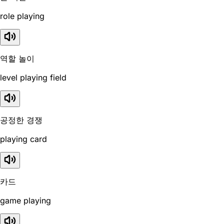
role playing
역할 놀이
level playing field
공정한 경쟁
playing card
카드
game playing