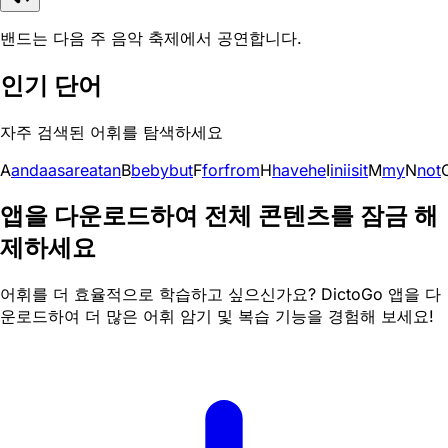
밴드는 다음 주 음악 축제에서 공연합니다.
인기 단어
자주 검색된 어휘를 탐색하세요
A
and
a
as
are
at
an
B
be
by
but
F
for
from
H
have
he
I
in
i
is
it
M
my
N
not
앱을 다운로드하여 전체 콘텐츠를 잠금 해
제하세요
어휘를 더 효율적으로 학습하고 싶으신가요? DictoGo 앱을 다
운로드하여 더 많은 어휘 암기 및 복습 기능을 경험해 보세요!