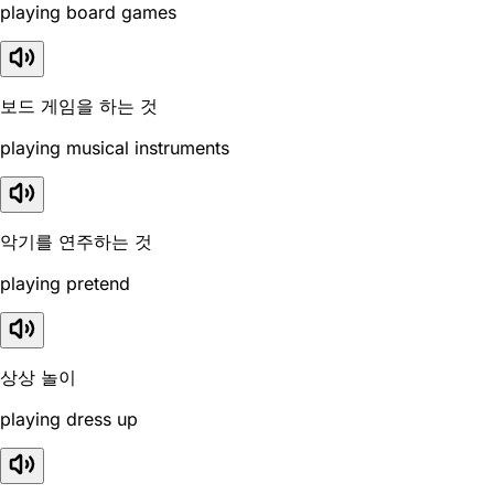
playing board games
보드 게임을 하는 것
playing musical instruments
악기를 연주하는 것
playing pretend
상상 놀이
playing dress up