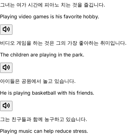
그녀는 여가 시간에 피아노 치는 것을 즐깁니다.
Playing video games is his favorite hobby.
비디오 게임을 하는 것은 그의 가장 좋아하는 취미입니다.
The children are playing in the park.
아이들은 공원에서 놀고 있습니다.
He is playing basketball with his friends.
그는 친구들과 함께 농구하고 있습니다.
Playing music can help reduce stress.