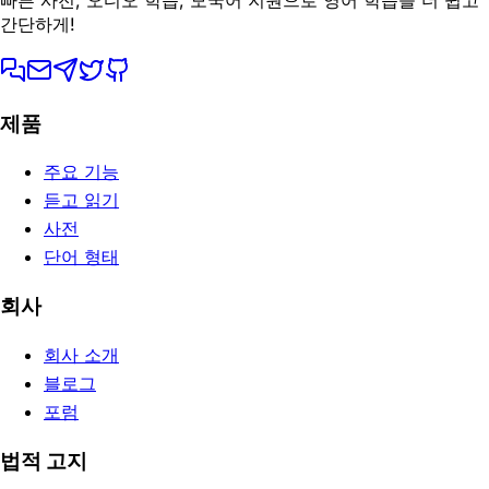
간단하게!
제품
주요 기능
듣고 읽기
사전
단어 형태
회사
회사 소개
블로그
포럼
법적 고지