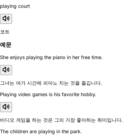
playing court
코트
예문
She enjoys playing the piano in her free time.
그녀는 여가 시간에 피아노 치는 것을 즐깁니다.
Playing video games is his favorite hobby.
비디오 게임을 하는 것은 그의 가장 좋아하는 취미입니다.
The children are playing in the park.