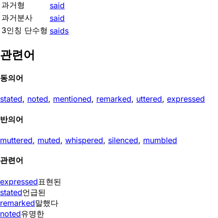
과거형
said
과거분사
said
3인칭 단수형
saids
관련어
동의어
stated
,
noted
,
mentioned
,
remarked
,
uttered
,
expressed
반의어
muttered
,
muted
,
whispered
,
silenced
,
mumbled
관련어
expressed
표현된
stated
언급된
remarked
말했다
noted
유명한