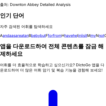
출처: Downton Abbey Detailed Analysis
인기 단어
자주 검색된 어휘를 탐색하세요
A
and
a
as
are
at
an
B
be
by
but
F
for
from
H
have
he
I
in
i
is
it
M
my
N
not
앱을 다운로드하여 전체 콘텐츠를 잠금 해
제하세요
어휘를 더 효율적으로 학습하고 싶으신가요? DictoGo 앱을 다
운로드하여 더 많은 어휘 암기 및 복습 기능을 경험해 보세요!