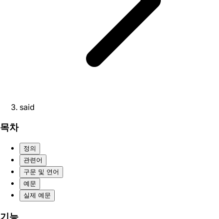
said
목차
정의
관련어
구문 및 연어
예문
실제 예문
기능