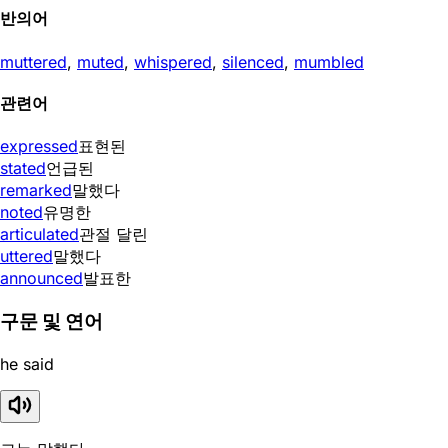
반의어
muttered
,
muted
,
whispered
,
silenced
,
mumbled
관련어
expressed
표현된
stated
언급된
remarked
말했다
noted
유명한
articulated
관절 달린
uttered
말했다
announced
발표한
구문 및 연어
he said