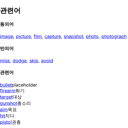
관련어
동의어
image
,
picture
,
film
,
capture
,
snapshot
,
photo
,
photograph
반의어
miss
,
dodge
,
skip
,
avoid
관련어
bullet
placeholder
firearm
화기
target
대상
gunshot
총소리
aim
목표
hit
치다
pistol
권총