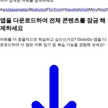
자주 검색된 어휘를 탐색하세요
A
and
a
as
are
at
an
B
be
by
but
F
for
from
H
have
he
I
in
i
is
it
M
my
N
not
앱을 다운로드하여 전체 콘텐츠를 잠금 해
제하세요
어휘를 더 효율적으로 학습하고 싶으신가요? DictoGo 앱을 다
운로드하여 더 많은 어휘 암기 및 복습 기능을 경험해 보세요!