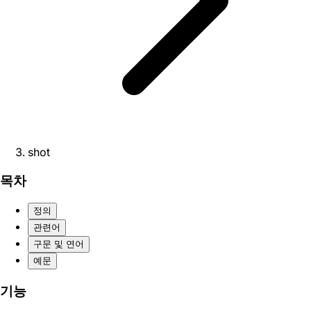
shot
목차
정의
관련어
구문 및 연어
예문
기능