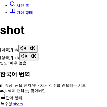
사전 홈
단어 형태
shot
[미국]
/ʃɒt/
[영국]
/ʃɑːt/
빈도: 매우 높음
한국어 번역
n.
슈팅; 공을 던지거나 쳐서 점수를 얻으려는 시도
adj.
색이 변하는; 닳아버린
단어 형태
복수형
shots