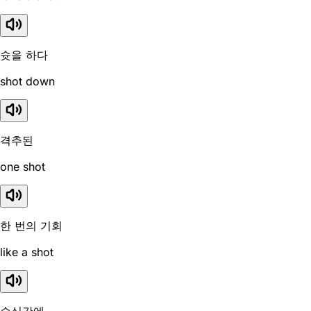
슛을 하다
shot down
격추된
one shot
한 번의 기회
like a shot
순식간에