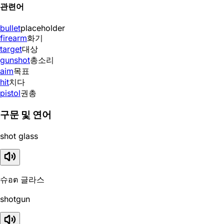
관련어
bullet
placeholder
firearm
화기
target
대상
gunshot
총소리
aim
목표
hit
치다
pistol
권총
구문 및 연어
shot glass
슈อต 글라스
shotgun