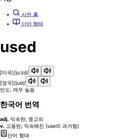
사전 홈
단어 형태
used
[미국]
/juːzd/
[영국]
/just/
빈도: 매우 높음
한국어 번역
adj.
익숙한; 중고의
v.
고용된; 익숙해진 (use의 과거형)
단어 형태