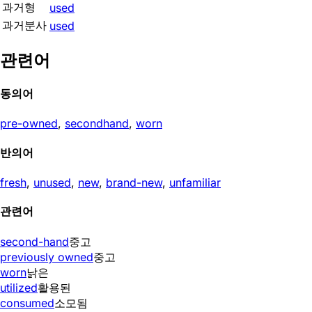
과거형
used
과거분사
used
관련어
동의어
pre-owned
,
secondhand
,
worn
반의어
fresh
,
unused
,
new
,
brand-new
,
unfamiliar
관련어
second-hand
중고
previously owned
중고
worn
낡은
utilized
활용된
consumed
소모됨