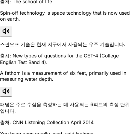
출처: The school of life
Spin-off technology is space technology that is now used
on earth.
스핀오프 기술은 현재 지구에서 사용되는 우주 기술입니다.
출처: New types of questions for the CET-4 (College
English Test Band 4).
A fathom is a measurement of six feet, primarily used in
measuring water depth.
패덤은 주로 수심을 측정하는 데 사용되는 6피트의 측정 단위
입니다.
출처: CNN Listening Collection April 2014
You have been cruelly used, said Holmes.