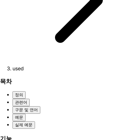
used
목차
정의
관련어
구문 및 연어
예문
실제 예문
기능