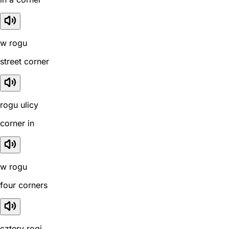
w rogu
street corner
rogu ulicy
corner in
w rogu
four corners
cztery rogi