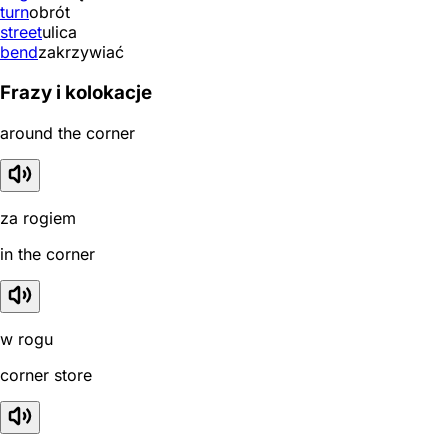
turn
obrót
street
ulica
bend
zakrzywiać
Frazy i kolokacje
around the corner
za rogiem
in the corner
w rogu
corner store