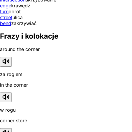
edge
krawędź
turn
obrót
street
ulica
bend
zakrzywiać
Frazy i kolokacje
around the corner
za rogiem
in the corner
w rogu
corner store