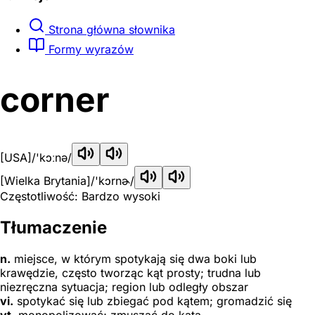
Strona główna słownika
Formy wyrazów
corner
[USA]
/'kɔːnə/
[Wielka Brytania]
/'kɔrnɚ/
Częstotliwość: Bardzo wysoki
Tłumaczenie
n.
miejsce, w którym spotykają się dwa boki lub
krawędzie, często tworząc kąt prosty; trudna lub
niezręczna sytuacja; region lub odległy obszar
vi.
spotykać się lub zbiegać pod kątem; gromadzić się