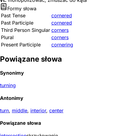
vt.
monopolizować; zmuszać do kąta
Formy słowa
Past Tense
cornered
Past Participle
cornered
Third Person Singular
corners
Plural
corners
Present Participle
cornering
Powiązane słowa
Synonimy
turning
Antonimy
turn
,
middle
,
interior
,
center
Powiązane słowa
intersection
skrzyżowanie