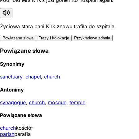
Poor old Mrs Kirk’s just gone into hospital again.
Życiowa stara pani Kirk znowu trafiła do szpitala.
Powiązane słowa
Frazy i kolokacje
Przykładowe zdania
Powiązane słowa
Synonimy
sanctuary
,
chapel
,
church
Antonimy
synagogue
,
church
,
mosque
,
temple
Powiązane słowa
church
kościół
parish
parafia