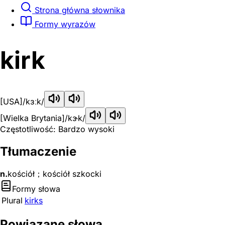
Strona główna słownika
Formy wyrazów
kirk
[USA]
/kɜːk/
[Wielka Brytania]
/kɝk/
Częstotliwość: Bardzo wysoki
Tłumaczenie
n.
kościół；kościół szkocki
Formy słowa
Plural
kirks
Powiązane słowa