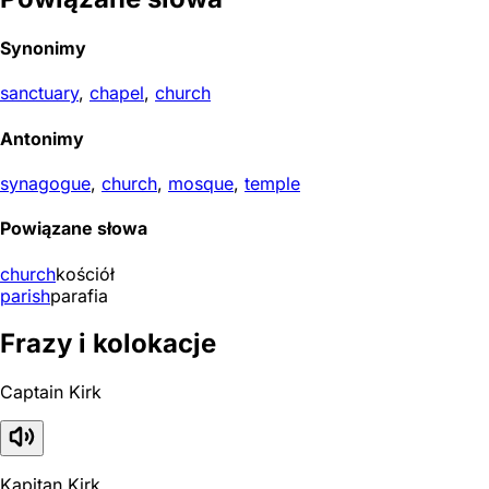
Synonimy
sanctuary
,
chapel
,
church
Antonimy
synagogue
,
church
,
mosque
,
temple
Powiązane słowa
church
kościół
parish
parafia
Frazy i kolokacje
Captain Kirk
Kapitan Kirk