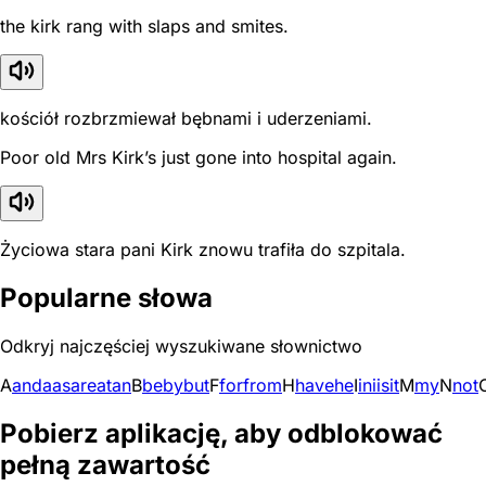
the kirk rang with slaps and smites.
kościół rozbrzmiewał bębnami i uderzeniami.
Poor old Mrs Kirk’s just gone into hospital again.
Życiowa stara pani Kirk znowu trafiła do szpitala.
Popularne słowa
Odkryj najczęściej wyszukiwane słownictwo
A
and
a
as
are
at
an
B
be
by
but
F
for
from
H
have
he
I
in
i
is
it
M
my
N
not
Pobierz aplikację, aby odblokować
pełną zawartość