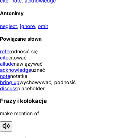
cite
,
note
,
acknowledge
Antonimy
neglect
,
ignore
,
omit
Powiązane słowa
refer
odnosić się
cite
citować
allude
nawiązywać
acknowledge
uznać
note
notatka
bring up
wychowywać, podnosić
discuss
placeholder
Frazy i kolokacje
make mention of