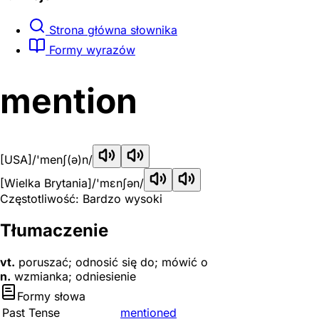
Strona główna słownika
Formy wyrazów
mention
[USA]
/'menʃ(ə)n/
[Wielka Brytania]
/'mɛnʃən/
Częstotliwość: Bardzo wysoki
Tłumaczenie
vt.
poruszać; odnosić się do; mówić o
n.
wzmianka; odniesienie
Formy słowa
Past Tense
mentioned