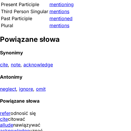
Present Participle
mentioning
Third Person Singular
mentions
Past Participle
mentioned
Plural
mentions
Powiązane słowa
Synonimy
cite
,
note
,
acknowledge
Antonimy
neglect
,
ignore
,
omit
Powiązane słowa
refer
odnosić się
cite
citować
allude
nawiązywać
acknowledge
uznać