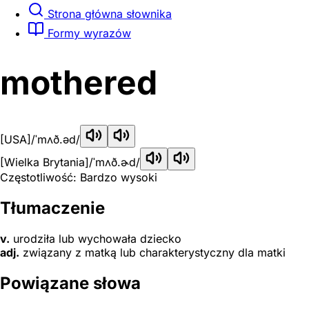
Strona główna słownika
Formy wyrazów
mothered
[USA]
/ˈmʌð.əd/
[Wielka Brytania]
/ˈmʌð.ɚd/
Częstotliwość: Bardzo wysoki
Tłumaczenie
v.
urodziła lub wychowała dziecko
adj.
związany z matką lub charakterystyczny dla matki
Powiązane słowa