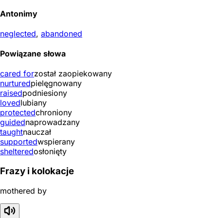
Antonimy
neglected
,
abandoned
Powiązane słowa
cared for
został zaopiekowany
nurtured
pielęgnowany
raised
podniesiony
loved
lubiany
protected
chroniony
guided
naprowadzany
taught
nauczał
supported
wspierany
sheltered
osłonięty
Frazy i kolokacje
mothered by