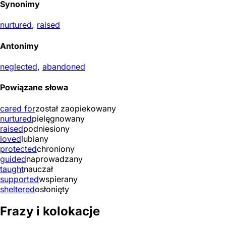
Synonimy
nurtured
,
raised
Antonimy
neglected
,
abandoned
Powiązane słowa
cared for
został zaopiekowany
nurtured
pielęgnowany
raised
podniesiony
loved
lubiany
protected
chroniony
guided
naprowadzany
taught
nauczał
supported
wspierany
sheltered
osłonięty
Frazy i kolokacje