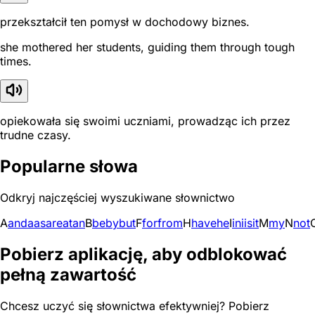
przekształcił ten pomysł w dochodowy biznes.
she mothered her students, guiding them through tough
times.
opiekowała się swoimi uczniami, prowadząc ich przez
trudne czasy.
Popularne słowa
Odkryj najczęściej wyszukiwane słownictwo
A
and
a
as
are
at
an
B
be
by
but
F
for
from
H
have
he
I
in
i
is
it
M
my
N
not
Pobierz aplikację, aby odblokować
pełną zawartość
Chcesz uczyć się słownictwa efektywniej? Pobierz