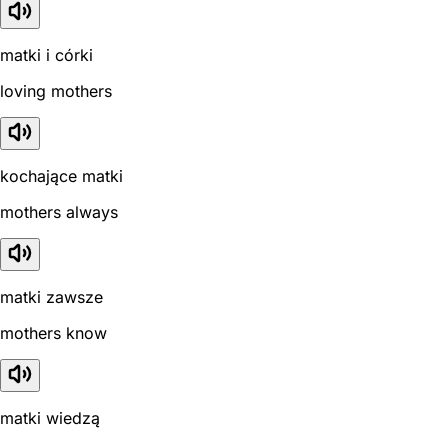
matki i córki
loving mothers
kochające matki
mothers always
matki zawsze
mothers know
matki wiedzą