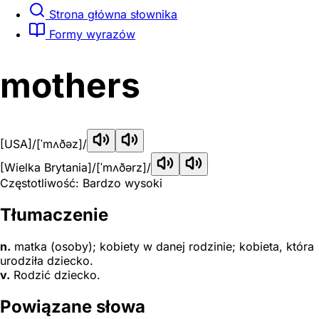
Strona główna słownika
Formy wyrazów
mothers
[USA]
/[ˈmʌðəz]/
[Wielka Brytania]
/[ˈmʌðərz]/
Częstotliwość: Bardzo wysoki
Tłumaczenie
n.
matka (osoby); kobiety w danej rodzinie; kobieta, która
urodziła dziecko.
v.
Rodzić dziecko.
Powiązane słowa