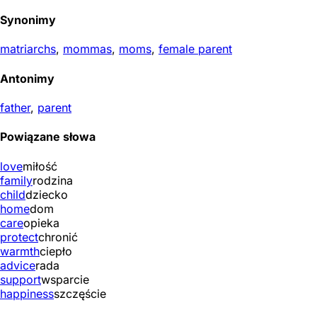
Synonimy
matriarchs
,
mommas
,
moms
,
female parent
Antonimy
father
,
parent
Powiązane słowa
love
miłość
family
rodzina
child
dziecko
home
dom
care
opieka
protect
chronić
warmth
ciepło
advice
rada
support
wsparcie
happiness
szczęście