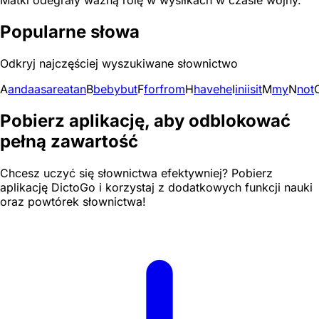
Matki odegrały ważną rolę w wysiłkach w czasie wojny.
Popularne słowa
Odkryj najczęściej wyszukiwane słownictwo
A
and
a
as
are
at
an
B
be
by
but
F
for
from
H
have
he
I
in
i
is
it
M
my
N
not
Pobierz aplikację, aby odblokować
pełną zawartość
Chcesz uczyć się słownictwa efektywniej? Pobierz
aplikację DictoGo i korzystaj z dodatkowych funkcji nauki
oraz powtórek słownictwa!