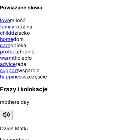
Powiązane słowa
love
miłość
family
rodzina
child
dziecko
home
dom
care
opieka
protect
chronić
warmth
ciepło
advice
rada
support
wsparcie
happiness
szczęście
Frazy i kolokacje
mothers day
Dzień Matki
like mothers