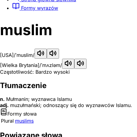
Formy wyrazów
muslim
[USA]
/ˈmuslim/
[Wielka Brytania]
/ˈmʌzləm/
Częstotliwość: Bardzo wysoki
Tłumaczenie
n.
Mułmanin; wyznawca Islamu
adj.
muzułmański; odnoszący się do wyznawców Islamu.
Formy słowa
Plural
muslims
Powiązane słowa