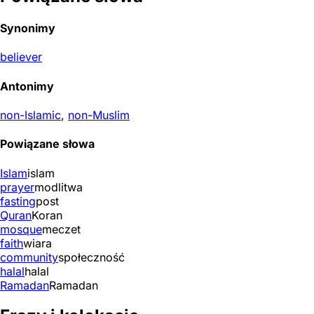
Synonimy
believer
Antonimy
non-Islamic
,
non-Muslim
Powiązane słowa
Islam
islam
prayer
modlitwa
fasting
post
Quran
Koran
mosque
meczet
faith
wiara
community
społeczność
halal
halal
Ramadan
Ramadan