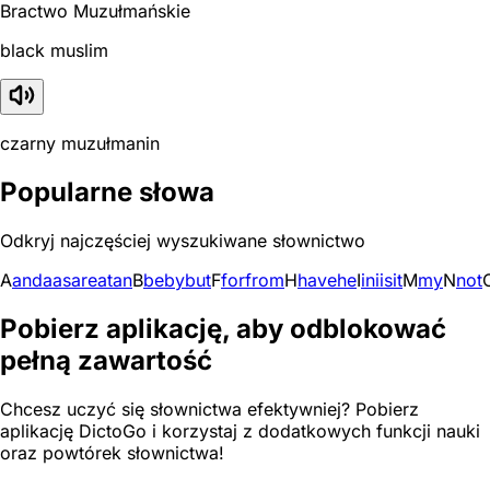
Bractwo Muzułmańskie
black muslim
czarny muzułmanin
Popularne słowa
Odkryj najczęściej wyszukiwane słownictwo
A
and
a
as
are
at
an
B
be
by
but
F
for
from
H
have
he
I
in
i
is
it
M
my
N
not
Pobierz aplikację, aby odblokować
pełną zawartość
Chcesz uczyć się słownictwa efektywniej? Pobierz
aplikację DictoGo i korzystaj z dodatkowych funkcji nauki
oraz powtórek słownictwa!