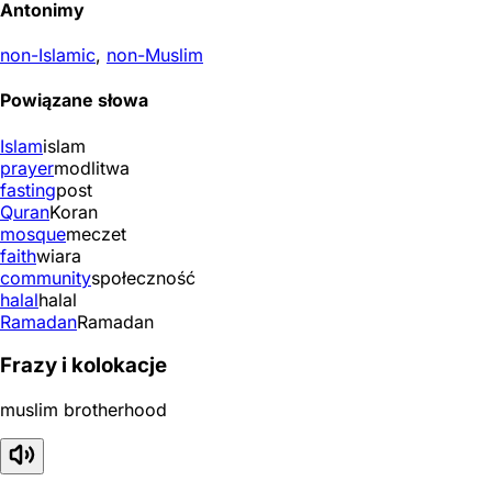
Antonimy
non-Islamic
,
non-Muslim
Powiązane słowa
Islam
islam
prayer
modlitwa
fasting
post
Quran
Koran
mosque
meczet
faith
wiara
community
społeczność
halal
halal
Ramadan
Ramadan
Frazy i kolokacje
muslim brotherhood