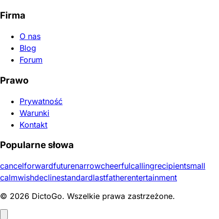
Firma
O nas
Blog
Forum
Prawo
Prywatność
Warunki
Kontakt
Popularne słowa
cancel
forward
future
narrow
cheerful
calling
recipient
small
calm
wish
decline
standard
last
father
entertainment
© 2026 DictoGo. Wszelkie prawa zastrzeżone.