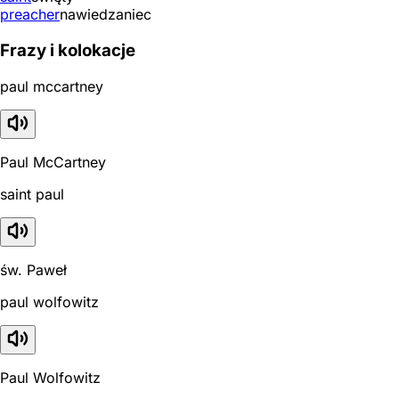
preacher
nawiedzaniec
Frazy i kolokacje
paul mccartney
Paul McCartney
saint paul
św. Paweł
paul wolfowitz
Paul Wolfowitz