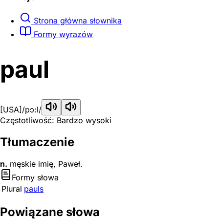
Strona główna słownika
Formy wyrazów
paul
[USA]
/pɔ:l/
Częstotliwość: Bardzo wysoki
Tłumaczenie
n.
męskie imię, Paweł.
Formy słowa
Plural
pauls
Powiązane słowa