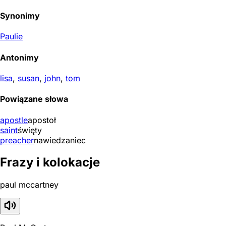
Synonimy
Paulie
Antonimy
lisa
,
susan
,
john
,
tom
Powiązane słowa
apostle
apostoł
saint
święty
preacher
nawiedzaniec
Frazy i kolokacje
paul mccartney