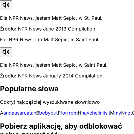
Dla NPR News, jestem Matt Sepic, w St. Paul.
Źródło: NPR News June 2013 Compilation
For NPR News, I'm Matt Sepic, in Saint Paul.
Dla NPR News, jestem Matt Sepic, w Saint Paul.
Źródło: NPR News January 2014 Compilation
Popularne słowa
Odkryj najczęściej wyszukiwane słownictwo
A
and
a
as
are
at
an
B
be
by
but
F
for
from
H
have
he
I
in
i
is
it
M
my
N
not
Pobierz aplikację, aby odblokować