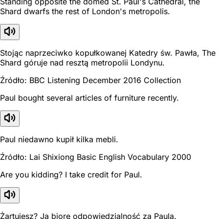
Standing opposite the domed St. Paul's Cathedral, the
Shard dwarfs the rest of London's metropolis.
Stojąc naprzeciwko kopułkowanej Katedry św. Pawła, The
Shard góruje nad resztą metropolii Londynu.
Źródło: BBC Listening December 2016 Collection
Paul bought several articles of furniture recently.
Paul niedawno kupił kilka mebli.
Źródło: Lai Shixiong Basic English Vocabulary 2000
Are you kidding? I take credit for Paul.
Żartujesz? Ja biorę odpowiedzialność za Paula.