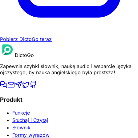
Pobierz DictoGo teraz
DictoGo
Zapewnia szybki słownik, naukę audio i wsparcie języka
ojczystego, by nauka angielskiego była prostsza!
Produkt
Funkcje
Słuchaj i Czytaj
Słownik
Formy wyrazów