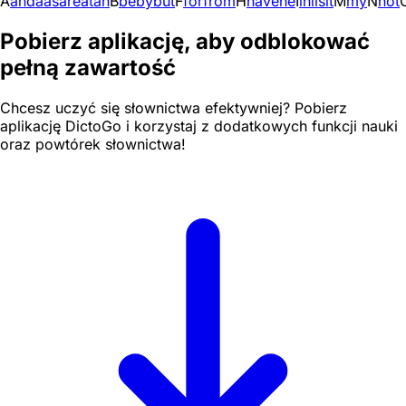
A
and
a
as
are
at
an
B
be
by
but
F
for
from
H
have
he
I
in
i
is
it
M
my
N
not
Pobierz aplikację, aby odblokować
pełną zawartość
Chcesz uczyć się słownictwa efektywniej? Pobierz
aplikację DictoGo i korzystaj z dodatkowych funkcji nauki
oraz powtórek słownictwa!