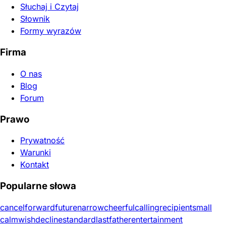
Słuchaj i Czytaj
Słownik
Formy wyrazów
Firma
O nas
Blog
Forum
Prawo
Prywatność
Warunki
Kontakt
Popularne słowa
cancel
forward
future
narrow
cheerful
calling
recipient
small
calm
wish
decline
standard
last
father
entertainment