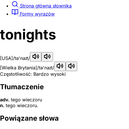
Strona główna słownika
Formy wyrazów
tonights
[USA]
/tə'naɪt/
[Wielka Brytania]
/tə'naɪt/
Częstotliwość: Bardzo wysoki
Tłumaczenie
adv.
tego wieczoru
n.
tego wieczoru.
Powiązane słowa