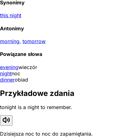
Synonimy
this night
Antonimy
morning
,
tomorrow
Powiązane słowa
evening
wieczór
night
noc
dinner
obiad
Przykładowe zdania
tonight is a night to remember.
Dzisiejsza noc to noc do zapamiętania.