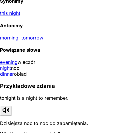
Synonimy
this night
Antonimy
morning
,
tomorrow
Powiązane słowa
evening
wieczór
night
noc
dinner
obiad
Przykładowe zdania
tonight is a night to remember.
Dzisiejsza noc to noc do zapamiętania.