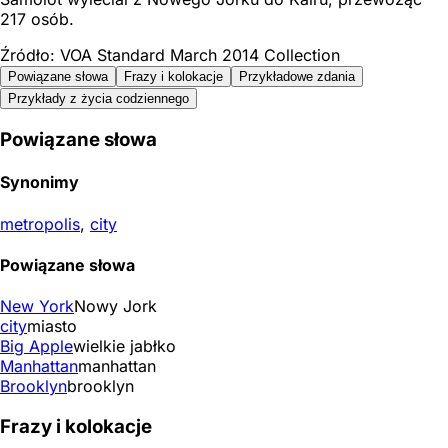
217 osób.
Źródło: VOA Standard March 2014 Collection
Powiązane słowa
Frazy i kolokacje
Przykładowe zdania
Przykłady z życia codziennego
Powiązane słowa
Synonimy
metropolis
,
city
Powiązane słowa
New York
Nowy Jork
city
miasto
Big Apple
wielkie jabłko
Manhattan
manhattan
Brooklyn
brooklyn
Frazy i kolokacje