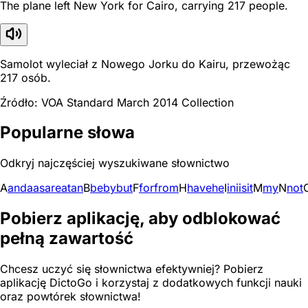
The plane left New York for Cairo, carrying 217 people.
Samolot wyleciał z Nowego Jorku do Kairu, przewożąc
217 osób.
Źródło: VOA Standard March 2014 Collection
Popularne słowa
Odkryj najczęściej wyszukiwane słownictwo
A
and
a
as
are
at
an
B
be
by
but
F
for
from
H
have
he
I
in
i
is
it
M
my
N
not
Pobierz aplikację, aby odblokować
pełną zawartość
Chcesz uczyć się słownictwa efektywniej? Pobierz
aplikację DictoGo i korzystaj z dodatkowych funkcji nauki
oraz powtórek słownictwa!