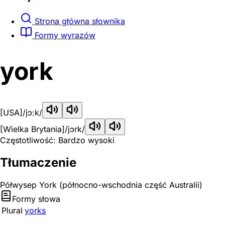
Strona główna słownika
Formy wyrazów
york
[USA]
/jɔ:k/
[Wielka Brytania]
/jɔrk/
Częstotliwość: Bardzo wysoki
Tłumaczenie
Półwysep York (północno-wschodnia część Australii)
Formy słowa
Plural
yorks