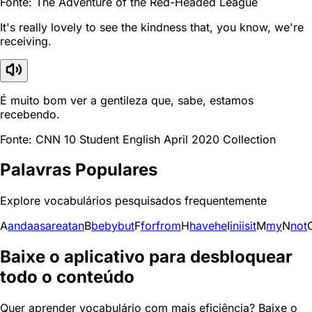
Fonte: The Adventure of the Red-Headed League
It's really lovely to see the kindness that, you know, we're
receiving.
É muito bom ver a gentileza que, sabe, estamos
recebendo.
Fonte: CNN 10 Student English April 2020 Collection
Palavras Populares
Explore vocabulários pesquisados frequentemente
A
and
a
as
are
at
an
B
be
by
but
F
for
from
H
have
he
I
in
i
is
it
M
my
N
not
Baixe o aplicativo para desbloquear
todo o conteúdo
Quer aprender vocabulário com mais eficiência? Baixe o