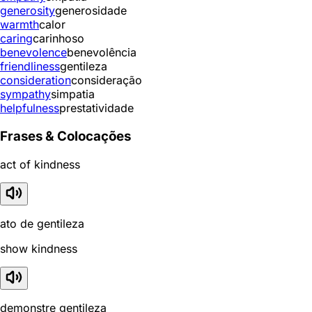
generosity
generosidade
warmth
calor
caring
carinhoso
benevolence
benevolência
friendliness
gentileza
consideration
consideração
sympathy
simpatia
helpfulness
prestatividade
Frases & Colocações
act of kindness
ato de gentileza
show kindness
demonstre gentileza