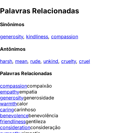
Palavras Relacionadas
Sinônimos
generosity
,
kindliness
,
compassion
Antônimos
harsh
,
mean
,
rude
,
unkind
,
cruelty
,
cruel
Palavras Relacionadas
compassion
compaixão
empathy
empatia
generosity
generosidade
warmth
calor
caring
carinhoso
benevolence
benevolência
friendliness
gentileza
consideration
consideração