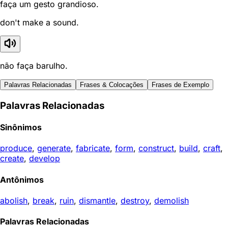
faça um gesto grandioso.
don't make a sound.
não faça barulho.
Palavras Relacionadas
Frases & Colocações
Frases de Exemplo
Palavras Relacionadas
Sinônimos
produce
,
generate
,
fabricate
,
form
,
construct
,
build
,
craft
,
create
,
develop
Antônimos
abolish
,
break
,
ruin
,
dismantle
,
destroy
,
demolish
Palavras Relacionadas