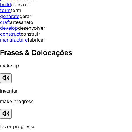
build
construir
form
form
generate
gerar
craft
artesanato
develop
desenvolver
construct
construir
manufacture
fabricar
Frases & Colocações
make up
inventar
make progress
fazer progresso