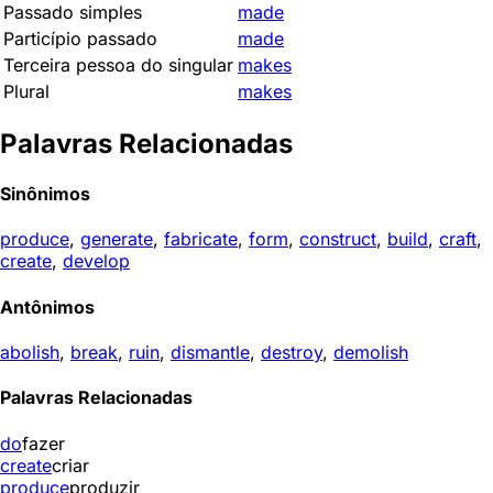
Passado simples
made
Particípio passado
made
Terceira pessoa do singular
makes
Plural
makes
Palavras Relacionadas
Sinônimos
produce
,
generate
,
fabricate
,
form
,
construct
,
build
,
craft
,
create
,
develop
Antônimos
abolish
,
break
,
ruin
,
dismantle
,
destroy
,
demolish
Palavras Relacionadas
do
fazer
create
criar
produce
produzir