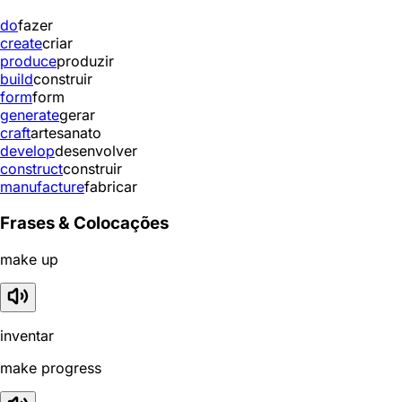
do
fazer
create
criar
produce
produzir
build
construir
form
form
generate
gerar
craft
artesanato
develop
desenvolver
construct
construir
manufacture
fabricar
Frases & Colocações
make up
inventar
make progress