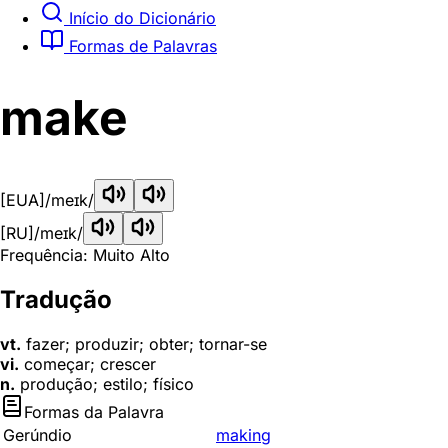
Início do Dicionário
Formas de Palavras
make
[EUA]
/meɪk/
[RU]
/meɪk/
Frequência: Muito Alto
Tradução
vt.
fazer; produzir; obter; tornar-se
vi.
começar; crescer
n.
produção; estilo; físico
Formas da Palavra
Gerúndio
making