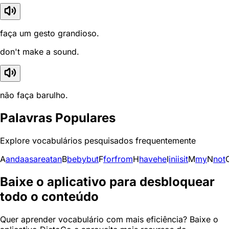
faça um gesto grandioso.
don't make a sound.
não faça barulho.
Palavras Populares
Explore vocabulários pesquisados frequentemente
A
and
a
as
are
at
an
B
be
by
but
F
for
from
H
have
he
I
in
i
is
it
M
my
N
not
Baixe o aplicativo para desbloquear
todo o conteúdo
Quer aprender vocabulário com mais eficiência? Baixe o