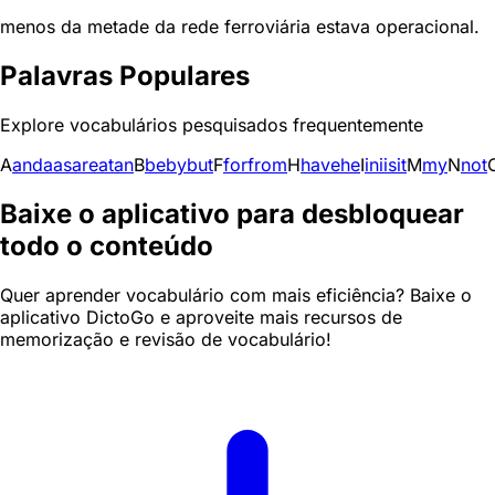
menos da metade da rede ferroviária estava operacional.
Palavras Populares
Explore vocabulários pesquisados frequentemente
A
and
a
as
are
at
an
B
be
by
but
F
for
from
H
have
he
I
in
i
is
it
M
my
N
not
Baixe o aplicativo para desbloquear
todo o conteúdo
Quer aprender vocabulário com mais eficiência? Baixe o
aplicativo DictoGo e aproveite mais recursos de
memorização e revisão de vocabulário!