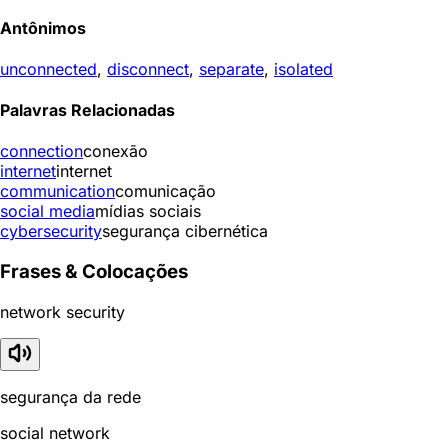
Antônimos
unconnected
,
disconnect
,
separate
,
isolated
Palavras Relacionadas
connection
conexão
internet
internet
communication
comunicação
social media
mídias sociais
cybersecurity
segurança cibernética
Frases & Colocações
network security
segurança da rede
social network