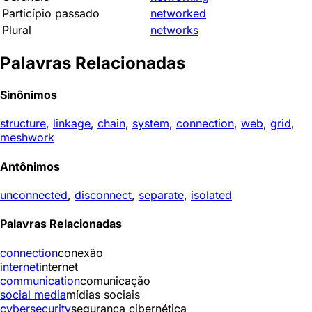
Particípio passado
networked
Plural
networks
Palavras Relacionadas
Sinônimos
structure
,
linkage
,
chain
,
system
,
connection
,
web
,
grid
,
meshwork
Antônimos
unconnected
,
disconnect
,
separate
,
isolated
Palavras Relacionadas
connection
conexão
internet
internet
communication
comunicação
social media
mídias sociais
cybersecurity
segurança cibernética